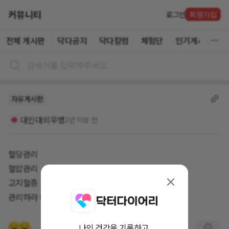
커뮤니티
로그인
회원가입
전체 게시판
닥다공지
닥다칼럼
체험단
인기게시글
자유게시판
대인대의무병
2년 이상 전
혈당관리
혈압관리
고지혈증
관리하라 하는데 꿀팁 부탁드립니다.
나의 건강을 기록하고,