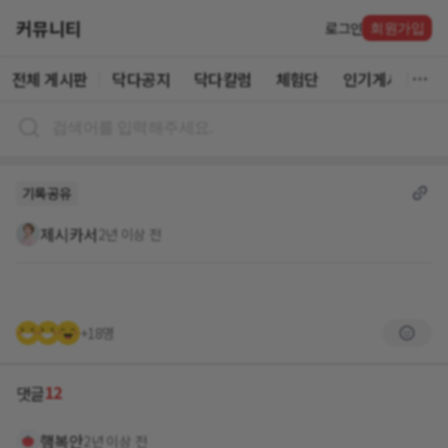
커뮤니티
로그인
회원가입
전체 게시판
닥다공지
닥다칼럼
체험단
인기게시글
기록공유
제시카서
2년 이상 전
+18명
12
댓글
행복안
2년 이상 전