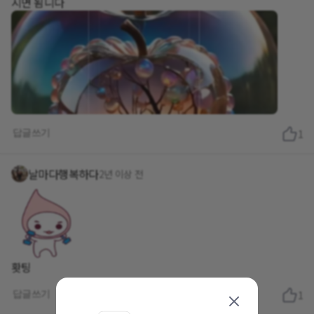
시면 됨니다
답글쓰기
1
날마다행복하다
2년 이상 전
홧팅
답글쓰기
1