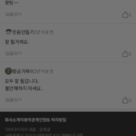
홧팅~~
답글쓰기
1
웃음만들기
2년 이상 전
잘 될거에요.
답글쓰기
1
황금거북이
2년 이상 전
모두 잘 될겁니다.
불안해하지 마세요.
답글쓰기
2
회사소개
이용약관
개인정보 처리방침
닥터다이어리 대표 : 송제윤
서울특별시 강남구 테헤란로 416 연봉빌딩 8층