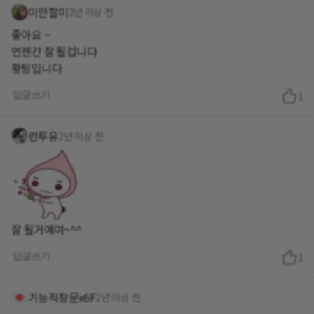
이안할미
2년 이상 전
좋아요 ~
언젠간 잘 될겁니다
홧팅입니다
답글쓰기
1
런투유
2년 이상 전
잘 될거예여~^^
답글쓰기
1
기능적창문x6F
2년 이상 전