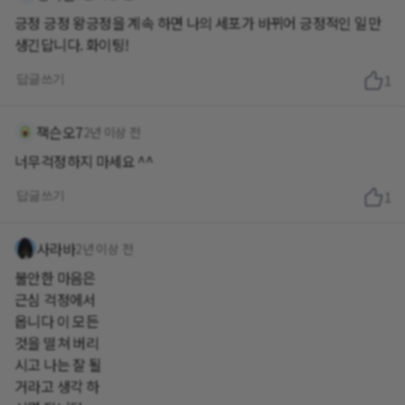
긍정 긍정 왕긍정을 계속 하면 나의 세포가 바뀌어 긍정적인 일만
생긴답니다. 화이팅!
답글쓰기
1
잭슨오7
2년 이상 전
너무걱정하지 마세요 ^^
답글쓰기
1
사라바
2년 이상 전
불안한 마음은
근심 걱정에서
옵니다 이 모든
것을 떨쳐 버리
시고 나는 잘 될
거라고 생각 하