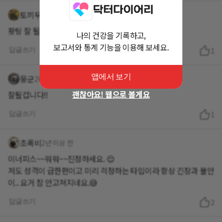
토끼두마리
2년 이상 전
홧팅 잘 될꺼예요^^
나의 건강을 기록하고,
보고서와 통계 기능을 이용해 보세요.
답글쓰기
1
앱에서 보기
뭉군
2년 이상 전
괜찮아요! 웹으로 볼게요
잘될겁니다!!
답글쓰기
1
초록비
2년 이상 전
이너피스~~워워~~진정하세요. 😌
저도 성격이 급한편이고 미리 걱정하는 타입이라 항상 긴장과 불안
이.. 요거 참 안고쳐지네요.😅
답글쓰기
2