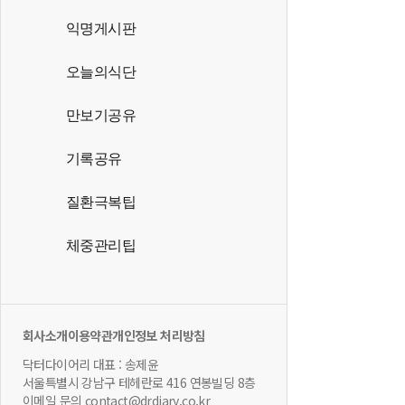
익명게시판
오늘의식단
만보기공유
기록공유
질환극복팁
체중관리팁
회사소개
이용약관
개인정보 처리방침
닥터다이어리 대표 : 송제윤
서울특별시 강남구 테헤란로 416 연봉빌딩 8층
이메일 문의 contact@drdiary.co.kr