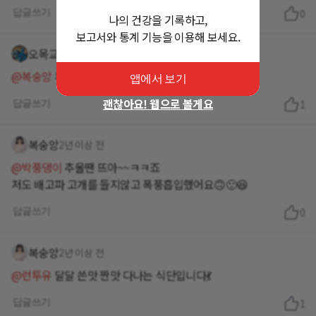
답글쓰기
0
나의 건강을 기록하고,
보고서와 통계 기능을 이용해 보세요.
오목교꺼비
2년 이상 전
@복숭앙
무서워서 못먹었는데 ㅎㅎ 먹어야겠네요 ㅎㅎ
앱에서 보기
괜찮아요! 웹으로 볼게요
답글쓰기
1
복숭앙
2년 이상 전
@박풍댕이
추울땐 뜨아~~ㅋㅋ죠
저도 배고파 고개를 들지않고 폭풍흡입했어요🙃🙂😆
답글쓰기
0
복숭앙
2년 이상 전
@런투유
달달 쓴맛 짠맛 다나는 식단입니다💃
답글쓰기
1