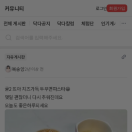
커뮤니티
로그인
회원가입
전체 게시판
닥다공지
닥다칼럼
체험단
인기게시글
자유게시판
복숭앙
2년 이상 전
귤2 뜨아 치즈가득 두부면파스타😁
몇일 괜찮더니 다시 추워진데요
오늘도 좋은하루되세요