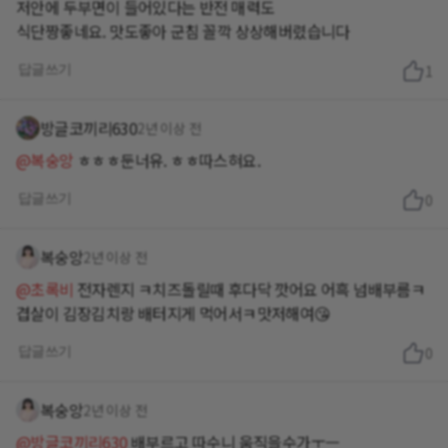
저안에 두부면이 들어있다는 반전 매력도
식단짱좋네요. 맛도좋아 군침 꼴깍 상상해버렸습니다
답글쓰기
1
방글코끼리630
2년 이상 전
@복숭앙
ㅎㅎㅎ둔너유. ㅎㅎ따스혀요.
답글쓰기
0
복숭앙
2년 이상 전
@초록비
전자렌지 ㅋ치즈돌릴때 후다닥 깟어요 어흑 넘배부름ㅋ
겹살이 김장김치랑 배터지게 먹어서ㅋ맛저해여😘
답글쓰기
0
복숭앙
2년 이상 전
@방글코끼리630
배부르고 따수니 움직을수가ㅜㅡ