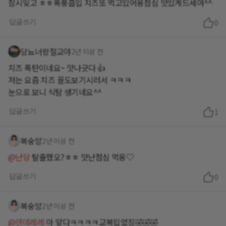
잠시잊고 ㅎㅎ폭풍흡입 치즈또 먹고있어용점심 맛있게드세여^^
답글쓰기
0
당뇨너랑절교야
2년 이상 전
치즈 폭탄이네요~ 맛나긋다 👍
저는 요즘 치즈 꼴도보기시러서 ㅋㅋㅋ
답글쓰기
1
복숭앙
2년 이상 전
@난당
탈출했오?ㅎㅎ 맛난점심 먹옹♡
답글쓰기
0
복숭앙
2년 이상 전
@덴데레레