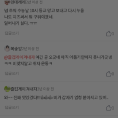
덴데레레
2년 이상 전
넘 추워 수능날 10시 등교 망고 보내고 다시 누움
나도 치즈써서 뭐 구워야겠네.
일어나기 싫다. ㅠㅠ
답글쓰기
1
복숭앙
2년 이상 전
@즐겁게이겨내자
여긴 곧 오긋네 아직 어둡기만하지 못나가긋넹
ㅋㅋ 비맞지말고 쉬자 운동ㅋ
답글쓰기
0
즐겁게이겨내자
2년 이상 전
와~~ 진짜 맛있겠다!!!👍👍👍 비가 갑자기 엄청 쏟아지고 있어..
답글쓰기
1