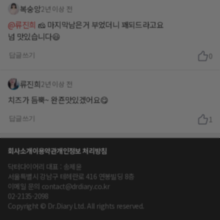
복숭앙
2년 이상 전
@류진희
🧀 마지막남은거 부었더니 꽤되드라고요
넘 맛있습니다😃
답글쓰기
0
류진희
2년 이상 전
치즈가 듬뿍~ 완죤맛있겠어요😋
답글쓰기
1
회사소개
이용약관
개인정보 처리방침
닥터다이어리 대표 : 송제윤
서울특별시 강남구 테헤란로 416 연봉빌딩 8층
이메일 문의 contact@drdiary.co.kr
02-2135-2098
Copyright © Dr.Diary Ltd. All rights reserved.