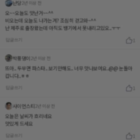
난당
2년 이상 전
오~~오늘도 맛난거~~^^
비오는데 오늘도 나가는겨? 조심히 걷고와~^^
난 제주로 출장왔는데 아직도 뱅기에서 못내리고있오..ㅜㅜ
답글쓰기
1
박풍댕이
2년 이상 전
뜨아.. 두부면 파스타.. 보기만해도.. 너무 맛나보여요..@@ 눈돌아
갑니다..ㅎㅎ
답글쓰기
1
사이언스티
2년 이상 전
오늘은 날씨가 흐리네요
맛있게 드세요
답글쓰기
1