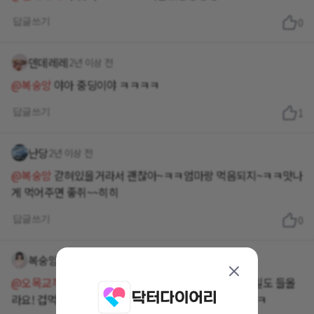
답글쓰기
0
덴데레레
2년 이상 전
@복숭앙
야아 중딩이야 ㅋㅋㅋㅋ
답글쓰기
1
난당
2년 이상 전
@복숭앙
갇혀있을거라서 괜찮아~ㅋㅋ엄마랑 먹음되지~ㅋㅋ맛나
게 먹어주면 좋쥐~~히히
답글쓰기
0
복숭앙
2년 이상 전
@오목교꺼비
반으로 시작해보세요ㅋ 자꾸먹다보면 과일도 들올
라요! 겁먹지 마세영ㅋㅋ저 단감2개도 먹어요 가끔 ㅋㅋㅋ