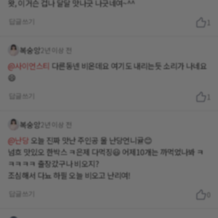
왓, 이거슨 겁나 달달 맛나긋 나긋네여~^^
답글쓰기
1
복숭앙
2년 이상 전
@사이언스티
다른동넨 비온데요 여기도 내리는듯 소리가 나네요
😄
답글쓰기
1
복숭앙
2년 이상 전
@난당
오늘 진짜 맛난 주인공 울 난당언니귤😊
넘흐 맛있오 한박스 ㅋ은제 다먹징😃 어제10개는 까먹었나봐 ㅋ
ㅋㅋㅋㅋ 출장갔구나 비오지?
조심해서 다뇨 하필 오늘 비오고 난리여!
답글쓰기
0