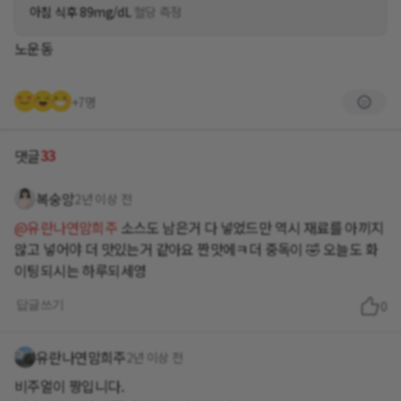
아침 식후 89mg/dL
혈당 측정
노운동
+7명
33
댓글
복숭앙
2년 이상 전
@유란나연맘희주
소스도 남은거 다 넣었드만 역시 재료를 아끼지
않고 넣어야 더 맛있는거 같아요 짠맛에ㅋ더 중독이 🤣 오늘도 화
이팅되시는 하루되세영
답글쓰기
0
유란나연맘희주
2년 이상 전
비주얼이 짱입니다.