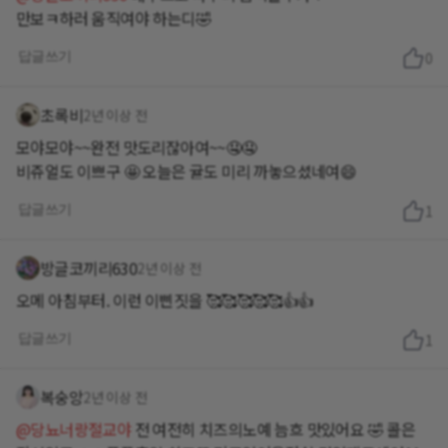
만보ㅋ하러 움직여야 하는디🤣
답글쓰기
0
초록비
2년 이상 전
모야모야~~완전 맛도리잖아여~~🤤🤤
비쥬얼도 이쁘구 🤩 오늘은 귤도 미리 까놓으셨네여😄
답글쓰기
1
방글코끼리630
2년 이상 전
오메 아침부터. 이런 이삔짓을 🥰🥰🥰🥰🥰👍👍
답글쓰기
1
복숭앙
2년 이상 전
@당뇨너랑절교야
전 여전히 치즈의노예 늠흐 맛있어요 🤣 콜은