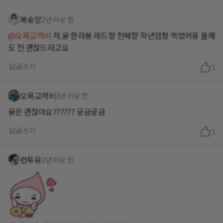
복숭앙
2년 이상 전
@오목교꺼비
저.귤 한라봉 레드향 천혜향 작년엄청 먹었어용 올해
도 전 괜찮드라고요
답글쓰기
1
오목교꺼비
2년 이상 전
귤은 괜찮아요?????? 궁금궁금
답글쓰기
1
런투유
2년 이상 전