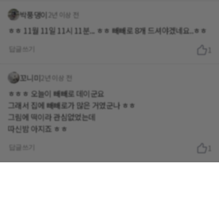
박풍댕이
2년 이상 전
ㅎㅎ 11월 11일 11시 11분... ㅎㅎ 빼빼로 8개 드셔야겠네요..ㅎㅎ
답글쓰기
1
꼬니미
2년 이상 전
ㅎㅎㅎ 오늘이 빼빼로 데이군요
그래서 집에 빼빼로가 많은 거였군나 ㅎㅎ
그림에 떡이라 관심없었는데
따신밤 아지죠 ㅎㅎ
답글쓰기
1
회사소개
이용약관
개인정보 처리방침
닥터다이어리 대표 : 송제윤
서울특별시 강남구 테헤란로 416 연봉빌딩 8층
이메일 문의 contact@drdiary.co.kr