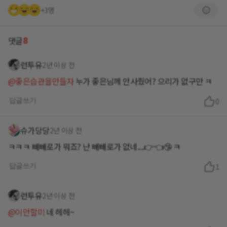
+3명
8
댓글
런투유
2년 이상 전
@좋은습관을만들자
누가 좋은님께 안사줬어? 으리가 없구만 ㅋ
답글쓰기
0
슈가당당
2년 이상 전
ㅋㅋㅋ 빼빼로가 뭐죠? 난 빼빼로가 없네....👉👈🤥 ㅋ
답글쓰기
1
런투유
2년 이상 전
@이안할미
네 헤헤~