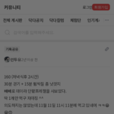
커뮤니티
로그인
회원가입
전체 게시판
닥다공지
닥다칼럼
체험단
인기게시글
기록공유
런투유
2년 이상 전
160 (저녁식후 2시간)
30분 걷기 + 15분 뜀박질 좀 낫것지
빼빼로 데이라 단팥프레젤을 사보았다.
딱 1개만 먹구 자야징 ^^
의도하지는 않았는데 11월 11일 11시 11분에 먹고 있네여 ㅋㅋ😁
😁😍