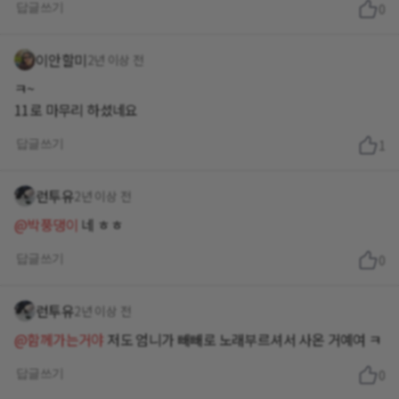
답글쓰기
0
이안할미
2년 이상 전
ㅋ~
11로 마무리 하셨네요
답글쓰기
1
런투유
2년 이상 전
@박풍댕이
네 ㅎㅎ
답글쓰기
0
런투유
2년 이상 전
@함께가는거야
저도 엄니가 빼빼로 노래부르셔서 사온 거예여 ㅋ
답글쓰기
0