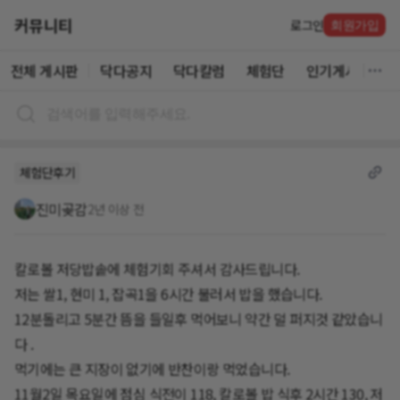
커뮤니티
로그인
회원가입
전체 게시판
닥다공지
닥다칼럼
체험단
인기게시글
체험단후기
진미곶감
2년 이상 전
칼로볼 저당밥솥에 체험기회 주셔서 감사드립니다.
저는 쌀1, 현미 1, 잡곡1을 6시간 불러서 밥을 했습니다.
12분돌리고 5분간 뜸을 들일후 먹어보니 약간 덜 퍼지것 같았습니
다 .
먹기에는 큰 지장이 없기에 반찬이랑 먹었습니다.
11월2일 목요일에 점심 식전이 118, 칼로볼 밥 식후 2시간 130, 저