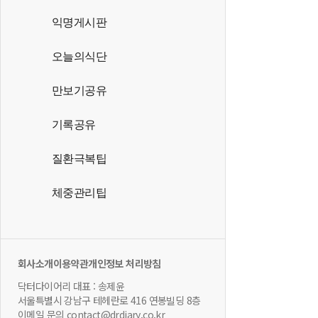
익명게시판
오늘의식단
만보기공유
기록공유
질환극복팁
체중관리팁
회사소개
이용약관
개인정보 처리방침
닥터다이어리 대표 : 송제윤
서울특별시 강남구 테헤란로 416 연봉빌딩 8층
이메일 문의 contact@drdiary.co.kr