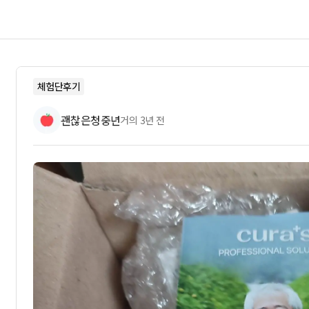
체험단후기
괜찮은청중년
거의 3년 전