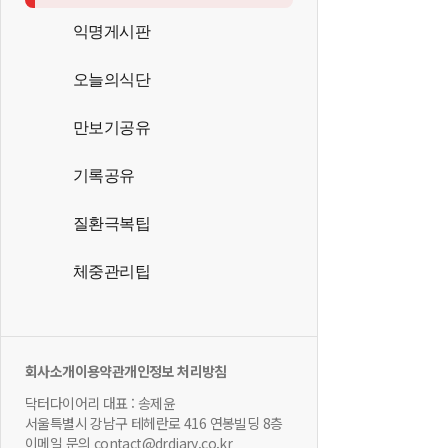
익명게시판
오늘의식단
만보기공유
기록공유
질환극복팁
체중관리팁
회사소개
이용약관
개인정보 처리방침
닥터다이어리 대표 : 송제윤
서울특별시 강남구 테헤란로 416 연봉빌딩 8층
이메일 문의 contact@drdiary.co.kr