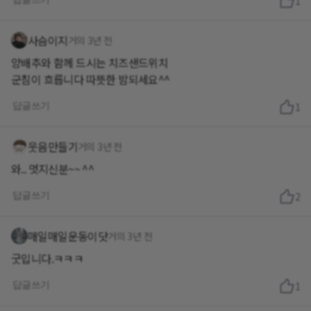
1
사슴이지
거의 3년 전
양배추와 함께 드시는 치즈샌드위치
군침이 흐릅니다 따뜻한 밤되세요^^
답글쓰기
1
웃음만들기
거의 3년 전
와.. 멋지신분~~ ^^
답글쓰기
2
매일매일운동이닷
거의 3년 전
굿입니다.ㅋㅋㅋ
답글쓰기
1