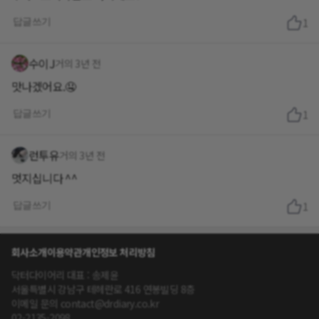
답글쓰기
1
수이J
거의 3년 전
맛나겠어요.🤤
답글쓰기
1
런투유
거의 3년 전
멋지십니다 ^^
답글쓰기
1
회사소개
이용약관
개인정보 처리방침
닥터다이어리 대표 : 송제윤
서울특별시 강남구 테헤란로 416 연봉빌딩 8층
이메일 문의 contact@drdiary.co.kr
02-2135-2098