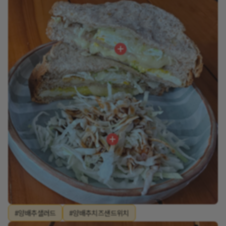
#양배추샐러드
#양배추치즈샌드위치