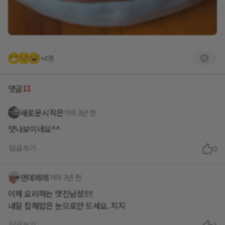
+4명
11
댓글
새로운시작은
거의 3년 전
맛나보이네요^^
답글쓰기
0
덴데레레
거의 3년 전
이제 요리하는 멋진남성!!!!
내일 잡채밥은 눈으로만 드세요. 지지
답글쓰기