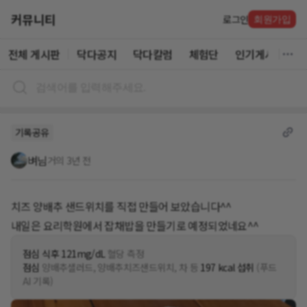
커뮤니티
로그인
회원가입
전체 게시판
닥다공지
닥다칼럼
체험단
인기게시글
기록공유
벼님
거의 3년 전
치즈 양배추 샌드위치를 직접 만들어 보았습니다^^
내일은 요리학원에서 잡채밥을 만들기로 예정되었네요^^
점심 식후 121mg/dL
혈당 측정
점심
양배추샐러드, 양배추치즈샌드위치, 차 등
197 kcal 섭취
(푸드
AI 기록)