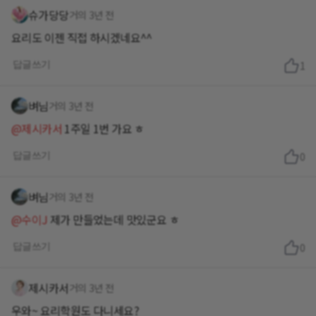
슈가당당
거의 3년 전
요리도 이젠 직접 하시겠네요^^
답글쓰기
1
벼님
거의 3년 전
@제시카서
1주일 1번 가요 ㅎ
답글쓰기
0
벼님
거의 3년 전
@수이J
제가 만들었는데 맛있군요 ㅎ
답글쓰기
0
제시카서
거의 3년 전
우와~ 요리학원도 다니세요?