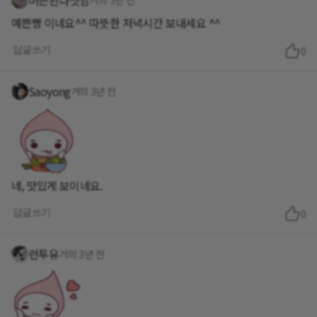
머든된다셋맘
거의 3년 전
예쁜빵 이네요^^ 따뜻한 저녁시간 보내세요 ^^
답글쓰기
0
Saoyong
거의 3년 전
네, 맛있게 보이네요.
답글쓰기
0
런투유
거의 3년 전