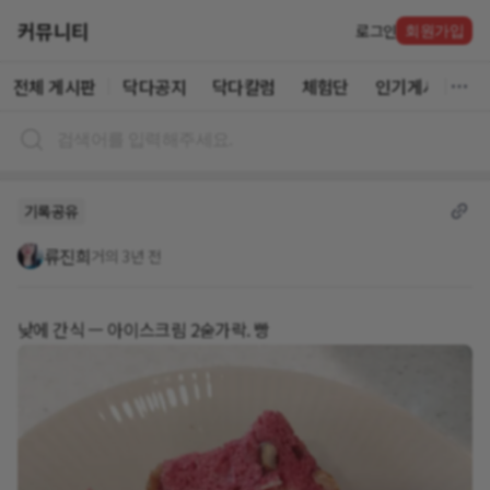
커뮤니티
로그인
회원가입
전체 게시판
닥다공지
닥다칼럼
체험단
인기게시글
기록공유
류진희
거의 3년 전
낮에 간식 ㅡ 아이스크림 2숟가락. 빵