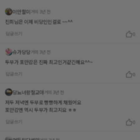
이안할미
거의 3년 전
진희님은 이제 비당인인걸로 ~~^^
답글쓰기
0
슈가당당
거의 3년 전
두부가 포만감은 진짜 최고인거같긴해요^^~
답글쓰기
0
당뇨너랑절교야
거의 3년 전
저두 저녁엔 두부로 빵빵하게 채웠어요
포만감엔 역시 두부가 최고지요 ㅎㅎ
답글쓰기
0