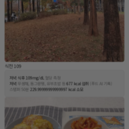
식전 109
저녁 식후 109mg/dL
혈당 측정
저녁
무생채, 동그랑땡, 유부초밥 등
677 kcal 섭취
(푸드 AI 기록)
스텝퍼 50분
229.99999999999997 kcal 소모