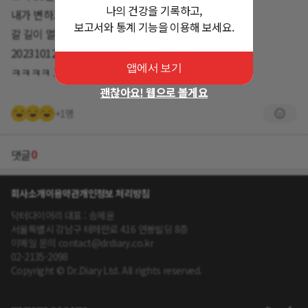
나의 건강을 기록하고,
내가 변하고 있다.
보고서와 통계 기능을 이용해 보세요.
갈 길이 멀지만 지치지않고, 가보자!
20231012 -5.6kg감량
앱에서 보기
ㅋㅋㅋㅋ 그래도 아직 비만 ^^
괜찮아요! 웹으로 볼게요
+1명
0
댓글
회사소개
이용약관
개인정보 처리방침
닥터다이어리 대표 : 송제윤
서울특별시 강남구 테헤란로 416 연봉빌딩 8층
이메일 문의 contact@drdiary.co.kr
02-2135-2098
Copyright © Dr.Diary Ltd. All rights reserved.