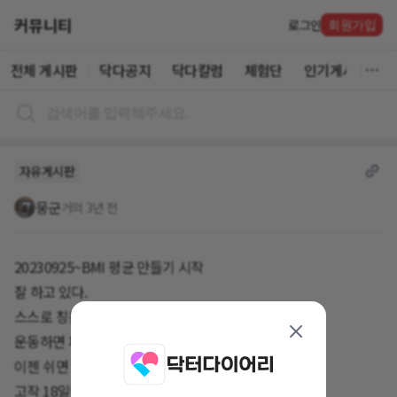
커뮤니티
로그인
회원가입
전체 게시판
닥다공지
닥다칼럼
체험단
인기게시글
자유게시판
뭉군
거의 3년 전
20230925~BMI 평균 만들기 시작
잘 하고 있다.
스스로 칭찬중.
운동하면 피곤하던 몸이
이젠 쉬면 피곤해진다.
고작 18일인데