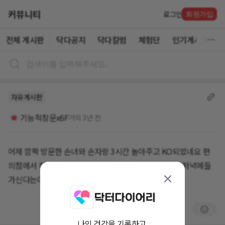
커뮤니티
로그인
회원가입
전체 게시판
닥다공지
닥다칼럼
체험단
인기게시글
자유게시판
기능적창문x6F
거의 3년 전
어제 깜짝 방문한 손녀와 손자랑 3시간 놀아주고 KO되었네요 편
의점에서 하루종일 있는것보다 더 힘들어요~~ ㅠ ㅠ 낼 저녁에들
가신다는데
나의 건강을 기록하고,