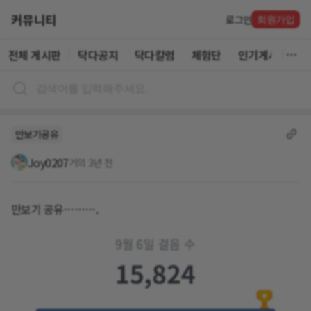
커뮤니티
로그인
회원가입
전체 게시판
닥다공지
닥다칼럼
체험단
인기게시글
만보기공유
Joy0207
거의 3년 전
만보기 공유……….