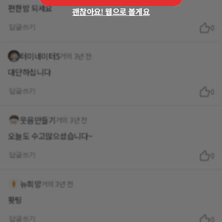
편한밤 되세요
괜찮아요! 웹으로 볼게요
답글쓰기
0
터미네이터5
거의 3년 전
대단하십니다
답글쓰기
0
웃음만들기
거의 3년 전
오늘도 수고많으셨습니다~
답글쓰기
0
뉴희망
거의 3년 전
홧팅
답글쓰기
0