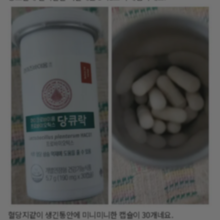
혈당지같이 생긴통안에 미니미니한 캡슐이 30개네요.