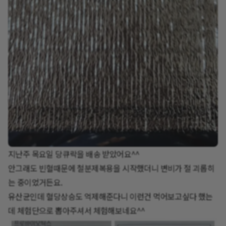
지난주 목요일 당큐락을 배송 받았어요^^
안그래도 빈혈때문에 철분제복용을 시작했더니 변비가 절 괴롭히
는 중이었거든요.
유산균인데 혈당상승도 억제해준다니 이런건 먹어보고싶다 했는
데 체험단으로 뽑아주셔서 체험해보네요^^