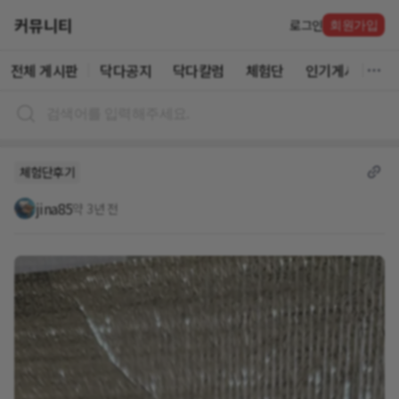
커뮤니티
로그인
회원가입
전체 게시판
닥다공지
닥다칼럼
체험단
인기게시글
체험단후기
jina85
약 3년 전