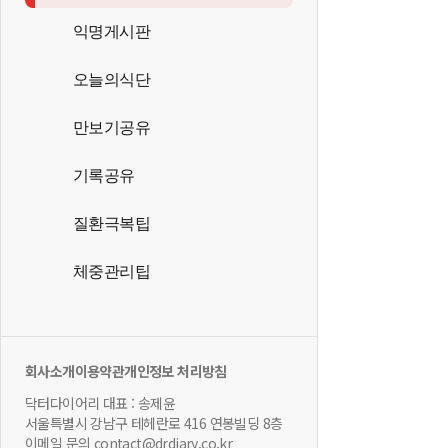
익명게시판
오늘의식단
만보기공유
기록공유
질환극복팁
체중관리팁
회사소개
이용약관
개인정보 처리방침
닥터다이어리 대표 : 송제윤
서울특별시 강남구 테헤란로 416 연봉빌딩 8층
이메일 문의 contact@drdiary.co.kr