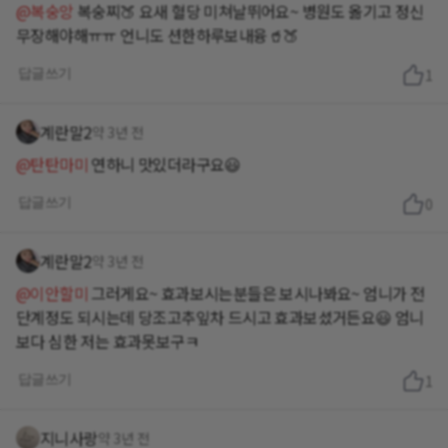
@복숭앙
복숭찌🍑 요새 혈당 미쳐날뛰어요~ 병원도 옮기고 정신
무장해야해ㅠㅠ 언니도 션한하루보내융🥤🍑
답글쓰기
1
계란말2
약 3년 전
@탄탄마미
연하니 맛있더라구요😃
답글쓰기
0
계란말2
약 3년 전
@이안할미
그러게요~ 효과보시는분들은 보시나봐요~ 엄니가 전
단계정도 되시는데 당조고추잎차 드시고 효과보셨거든요😃 엄니
보다 심한 저는 효과못보구ㅋ
답글쓰기
1
지니사랑
약 3년 전