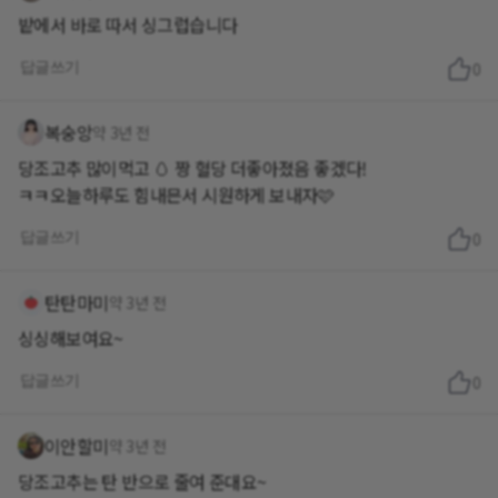
밭에서 바로 따서 싱그럽습니다
답글쓰기
0
복숭앙
약 3년 전
당조고추 많이먹고 🥚 짱 혈당 더좋아졌음 좋겠다!
ㅋㅋ오늘하루도 힘내믄서 시원하게 보내자🩷
답글쓰기
0
탄탄마미
약 3년 전
싱싱해보여요~
답글쓰기
0
이안할미
약 3년 전
당조고추는 탄 반으로 줄여 준대요~