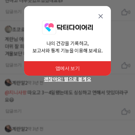
연하고 너무맛있으셨겠네요👍
답글쓰기
0
초코로미
약 3년 전
계란님 여름 싫어하는군요. ㅋㅋ
나의 건강을 기록하고,
더위 잘 피해서 피서 보내봐요.
보고서와 통계 기능을 이용해 보세요.
겨울보단 더운게 낫던데요. ㅎㅎ
답글쓰기
0
앱에서 보기
괜찮아요! 웹으로 볼게요
계란말2
약 3년 전
@지니사랑
따오고 3ㅡ4일됐는데도 싱싱하고 연해서 맛있더라구
요😃
답글쓰기
0
계란말2
약 3년 전