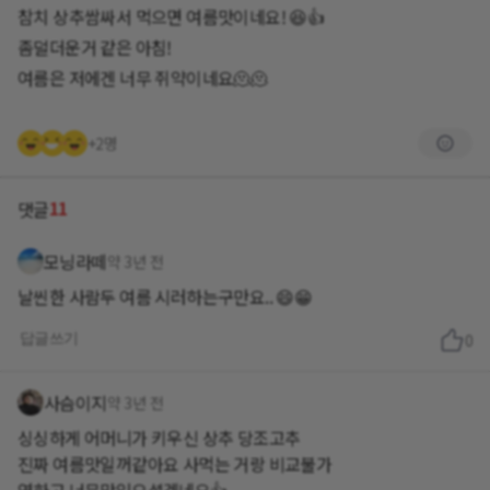
참치 상추쌈싸서 먹으면 여름맛이네요! 😆👍
좀덜더운거 같은 아침!
여름은 저에겐 너무 쥐약이네요🫠🫠
+2명
11
댓글
모닝라떼
약 3년 전
날씬한 사람두 여름 시러하는구만요.. 😄😁
답글쓰기
0
사슴이지
약 3년 전
싱싱하게 어머니가 키우신 상추 당조고추
진짜 여름맛일꺼같아요 사먹는 거랑 비교불가