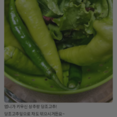
엄니가 키우신 상추랑 당조고추!
당조고추잎으로 차도 덖으시거든요~