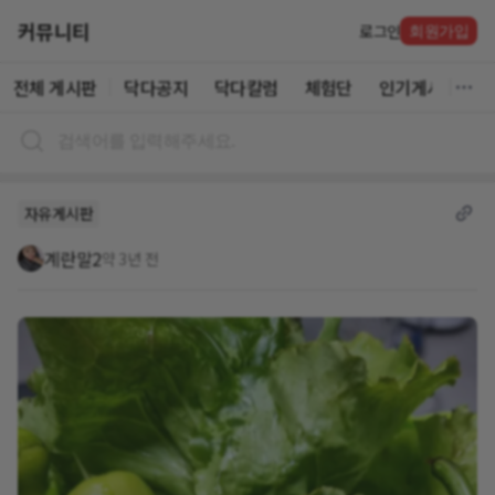
커뮤니티
로그인
회원가입
전체 게시판
닥다공지
닥다칼럼
체험단
인기게시글
자유게시판
계란말2
약 3년 전