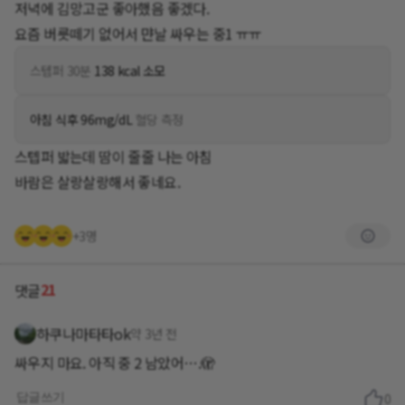
저녁에 김망고군 좋아했음 좋겠다.
요즘 버릇떼기 없어서 먄날 싸우는 중1 ㅠㅠ
스텝퍼 30분
138 kcal 소모
아침 식후 96mg/dL
혈당 측정
스텝퍼 밟는데 땀이 줄줄 나는 아침
바람은 살랑살랑해서 좋네요.
+3명
21
댓글
하쿠나마타타ok
약 3년 전
싸우지 마요. 아직 중 2 남았어….🫣
답글쓰기
0