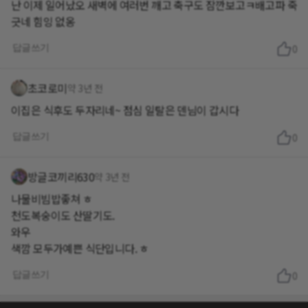
난 이제 일어났오 새벽에 여러번 깨고 축구도 잠깐보고ㅋ배고파 죽
긋네 힘잉 없옹
답글쓰기
0
초코로미
약 3년 전
이집은 식후도 두자리네~ 점심 일탈은 덴님이 갑시다
답글쓰기
0
방글코끼리630
약 3년 전
나물비빔밥좋쳐 ㅎ
천도복숭이도 산딸기도.
와우
색깜 모두가예쁜 식단입니다. ㅎ
답글쓰기
0