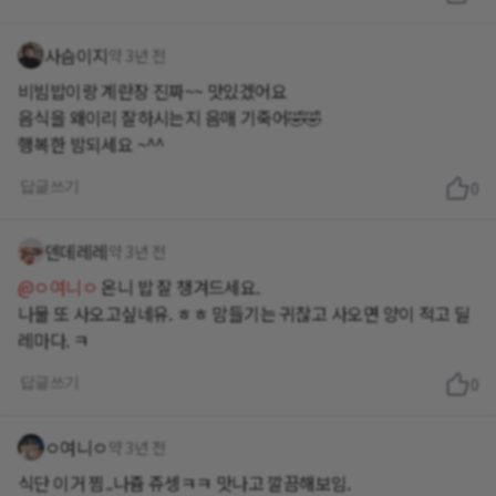
사슴이지
약 3년 전
비빔밥이랑 계란장 진짜~~ 맛있겠어요
음식을 왜이리 잘하시는지 음매 기죽어🤣🤣
행복한 밤되세요 ~^^
답글쓰기
0
덴데레레
약 3년 전
@ㅇ여니ㅇ
온니 밥 잘 챙겨드세요.
나물 또 사오고싶네유. ㅎㅎ 맘들기는 귀찮고 사오면 양이 적고 딜
레마다. ㅋ
답글쓰기
0
ㅇ여니ㅇ
약 3년 전
식단 이거 찜..나쥼 쥬셍ㅋㅋ 맛나고 깔끔해보임.