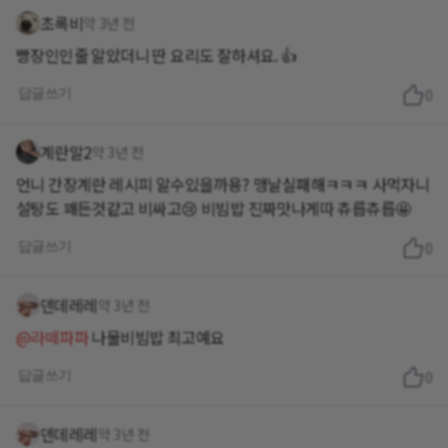
초록비
약 3년 전
빵장인인줄 알았더니 딴 요리도 잘하셔요. 👍
답글쓰기
0
계란말2
약 3년 전
언니 간장계란 레시피 알수있을까용? 맹날실패해ㅋㅋㅋ 사먹자니
설탕도 꽤든것같고 비싸고😢 비빔밥 진짜맛나게따 츄릅츄릅🤩
답글쓰기
0
덴데레레
약 3년 전
@라떼파파
나물비빔밥 최고예요
답글쓰기
0
덴데레레
약 3년 전