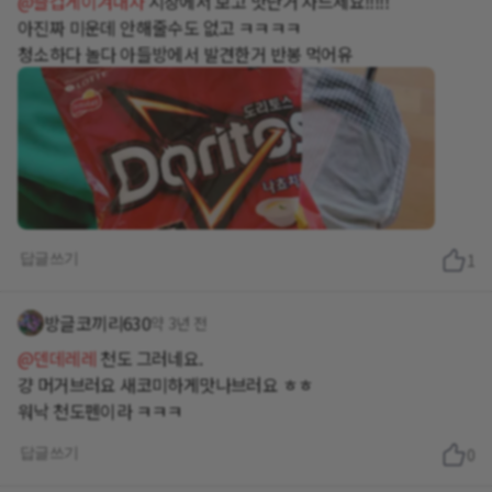
@즐겁게이겨내자
시장에서 보고 맛난거 사드세요!!!!!
아진짜 미운데 안해줄수도 없고 ㅋㅋㅋㅋ
답글쓰기
1
방글코끼리630
약 3년 전
@덴데레레
천도 그러네요.
걍 머거브러요 새코미하게맛나브러요 ㅎㅎ
워낙 천도펜이라 ㅋㅋㅋ
답글쓰기
0