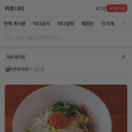
커뮤니티
로그인
회원가입
전체 게시판
닥다공지
닥다칼럼
체험단
인기게시글
자유게시판
덴데레레
약 3년 전