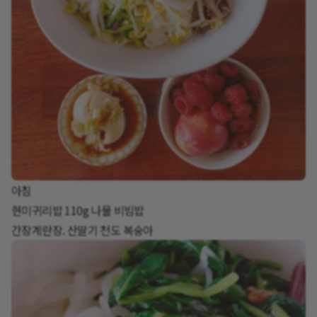
아침
현미귀리밥 110g 나물 비빔밥
간장계란장. 산딸기 천도 복숭아