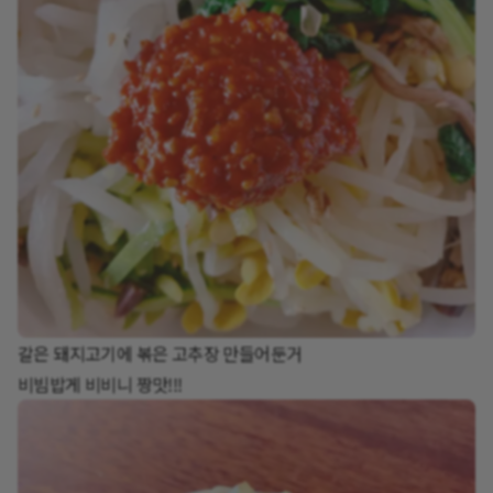
갈은 돼지고기에 볶은 고추장 만들어둔거
비빔밥게 비비니 짱맛!!!