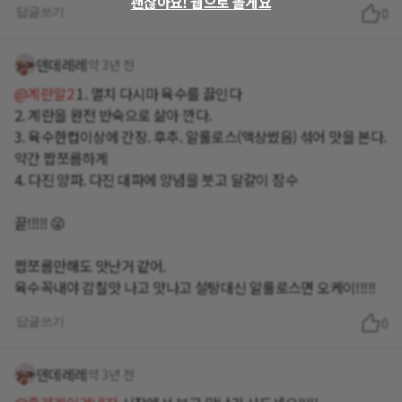
괜찮아요! 웹으로 볼게요
답글쓰기
0
덴데레레
약 3년 전
@계란말2
1. 멸치 다시마 육수를 끓인다
2. 계란을 완전 반숙으로 삶아 깐다.
3. 육수한컵이상에 간장. 후추. 알룰로스(액상썼음) 섞어 맛을 본다.
약간 짭쪼름하게
4. 다진 양파. 다진 대파에 양념을 붓고 달걀이 잠수
끝!!!!! 😜
짭쪼름만해도 맛난거 같어.
육수꼭내야 감칠맛 나고 맛나고 설탕대신 알룰로스면 오케이!!!!!
답글쓰기
0
덴데레레
약 3년 전