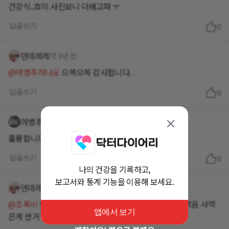
건강식..흐미 사진보니 더배고파 ㅜ
답글쓰기
0
덴데레레
약 3년 전
@여병추하나요
으쓱으쓱 감사합니다.
답글쓰기
0
여병추하나요
약 3년 전
훌륭합니다
답글쓰기
0
나의 건강을 기록하고,
보고서와 통계 기능을 이용해 보세요.
덴데레레
약 3년 전
@초록비
엇. 나물 사왔어요. 나물은 만드는거보다 혼자먹음 사먹
앱에서 보기
은게 싼거 같아요 ㅋㅋㅋ