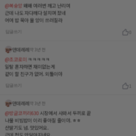
@복숭앙
왜왜 여러번 깨고 난리여
근데 나도 자다깨다 설치며 잤네
어여 밥 묵아 울 앙이 쓰러질라
답글쓰기
0
덴데레레
약 3년 전
@초코로미
ㅋㅋㅋㅋㅋ
일탈 혼자하면 재미없는게
같이 할 친구가 없어. 외톨이야
답글쓰기
1
덴데레레
약 3년 전
@방글코끼리630
시장에서 사와서 두끼로 끝
나물 비빔밥이 이리 좋아질 줄이야. ㅎㅎ
산딸기도 넘. 맛있어요.
근데 천도 안달아지네요.