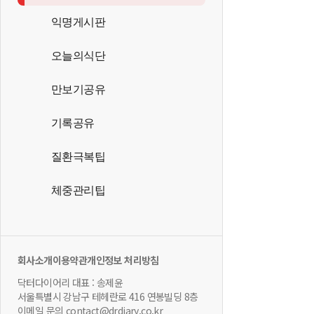
익명게시판
오늘의식단
만보기공유
기록공유
질환극복팁
체중관리팁
회사소개
이용약관
개인정보 처리방침
닥터다이어리 대표 : 송제윤
서울특별시 강남구 테헤란로 416 연봉빌딩 8층
이메일 문의 contact@drdiary.co.kr