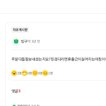
자유게시판
빙구
약 3년 전
주말다들잘보내셨는지요?징검다리연휴출근이싫어지는아침이
2명
0명
0명
1명
3
댓글