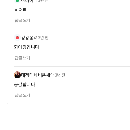
상미이
약 3년 전
ㅎㅇㅌ
답글쓰기
겅강몽
약 3년 전
화이팅입니다
답글쓰기
태정태세비욘세
약 3년 전
공감합니다
답글쓰기