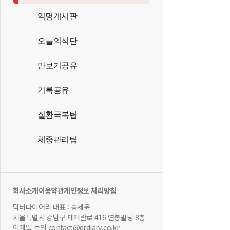
익명게시판
오늘의식단
만보기공유
기록공유
질환극복팁
체중관리팁
회사소개
이용약관
개인정보 처리방침
닥터다이어리 대표 : 송제윤
서울특별시 강남구 테헤란로 416 연봉빌딩 8층
이메일 문의 contact@drdiary.co.kr