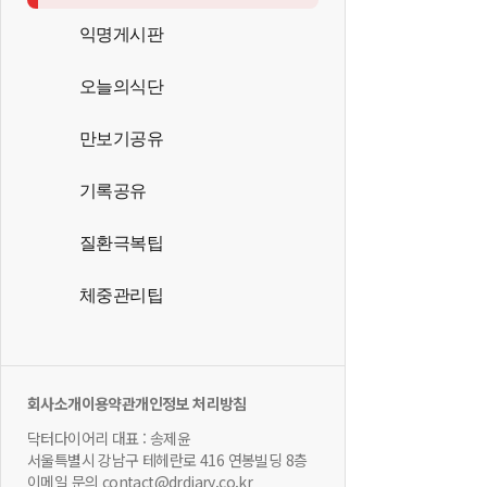
익명게시판
오늘의식단
만보기공유
기록공유
질환극복팁
체중관리팁
회사소개
이용약관
개인정보 처리방침
닥터다이어리 대표 : 송제윤
서울특별시 강남구 테헤란로 416 연봉빌딩 8층
이메일 문의 contact@drdiary.co.kr