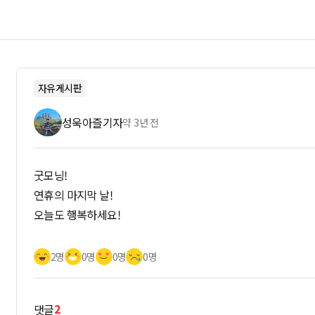
자유게시판
성욱아즐기자
약 3년 전
굿모닝!
연휴의 마지막 날!
오늘도 행복하세요!
2명
0명
0명
0명
2
댓글