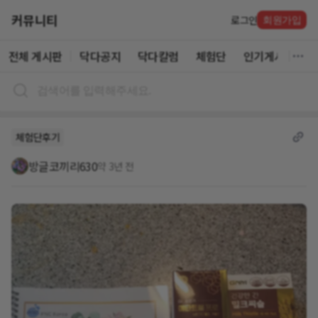
커뮤니티
로그인
회원가입
전체 게시판
닥다공지
닥다칼럼
체험단
인기게시글
체험단후기
방글코끼리630
약 3년 전