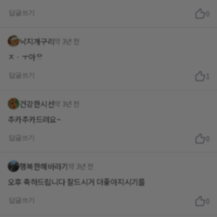
답글쓰기
0
낙지개구리
약 3년 전
ㅈㆍㅜ아ᄋᆢ
답글쓰기
1
건강한시선
약 3년 전
추카추카드려요~
답글쓰기
0
행복한해바라기
약 3년 전
오후 축하드립니다 잘드시거 더좋아지시기를
답글쓰기
0