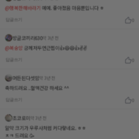
@행복한해바라기
예예. 좋아졌음 마음뿐입니다 ㅎ
답글쓰기
0
방글코끼리630
약 3년 전
@복숭앙
긍께저두연근찝이👍😆😆👍✌️✌️
답글쓰기
0
머든된다셋맘
약 3년 전
축하드려요 ..혈액건강 하세요 ^^
답글쓰기
0
초코로미
약 3년 전
알약 크기가 우루사처럼 커다랗네요. ㅎㅎ
ㅊㅋ 드려요 🥳