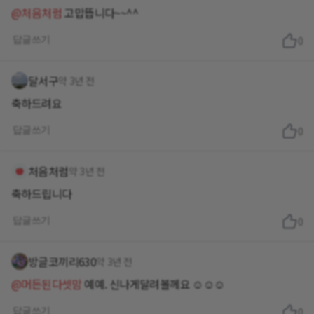
@처음처럼
고맙뜹니다~~^^
답글쓰기
0
달서구
약 3년 전
축하드려요
답글쓰기
0
처음처럼
약 3년 전
축하드립니다
답글쓰기
0
방글코끼리630
약 3년 전
@머든된다셋맘
예예. 신나게달려볼께요 ☺️☺️☺️
답글쓰기
0