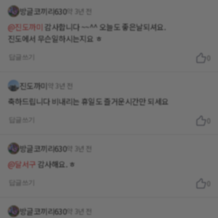
방글코끼리630
약 3년 전
@진도까미
감사합니다 ~~^^ 오늘도 좋은날되셔요.
진도에서 무슨일하시는지요 ㅎ
답글쓰기
0
진도까미
약 3년 전
축하드립니다 비내리는 휴일도 즐거운시간만 되세요
답글쓰기
0
방글코끼리630
약 3년 전
@달서구
감사해요. ㅎ
답글쓰기
0
방글코끼리630
약 3년 전