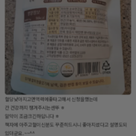
혈당낮아지고면역력에좋타고해서 신청을했는데
간 건강까지 챙겨주시는센뚜 ㅎ
알약이 조금크긴하답니다 ㅎ
책자에 아주고혈이신분도 꾸준히드시니 좋아지셨다고 설명도되
있더군요. ~~^^