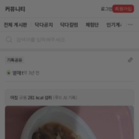
커뮤니티
로그인
회원가입
전체 게시판
닥다공지
닥다칼럼
체험단
인기게시글
기록공유
열매t
약 3년 전
아침
규동
281 kcal 섭취
(푸드 AI 기록)