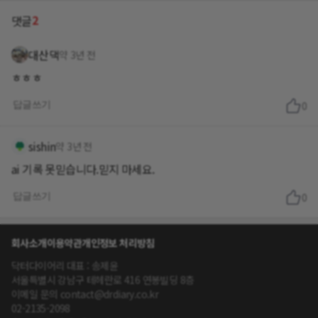
2
댓글
대산댁
약 3년 전
ㅎㅎㅎ
답글쓰기
0
sishin
약 3년 전
ai 기록 못믿습니다.믿지 마세요.
답글쓰기
0
회사소개
이용약관
개인정보 처리방침
닥터다이어리 대표 : 송제윤
서울특별시 강남구 테헤란로 416 연봉빌딩 8층
이메일 문의 contact@drdiary.co.kr
02-2135-2098