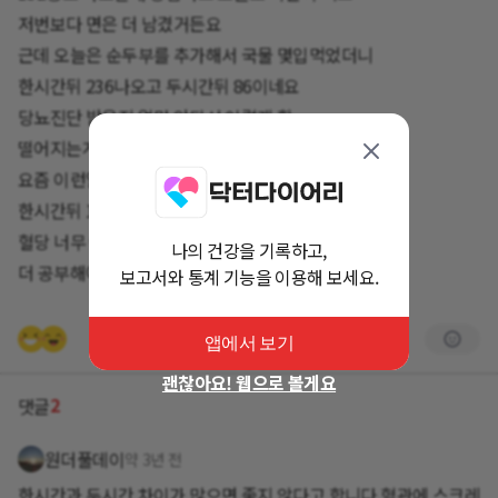
저번보다 면은 더 남겼거든요
근데 오늘은 순두부를 추가해서 국물 몇입먹었더니
한시간뒤 236나오고 두시간뒤 86이네요
당뇨진단 받은지 얼마 안되서 이렇게 확
떨어지는게 괜찮은지 모르겠어요!
요즘 이런일이 가끔있더라구요
한시간뒤 160대 올랐다가 두시간뒤는 8~90대 나오고
혈당 너무 어려워요 ㅠㅠ
나의 건강을 기록하고,
더 공부해야할것 같습니다
보고서와 통계 기능을 이용해 보세요.
앱에서 보기
괜찮아요! 웹으로 볼게요
2
댓글
원더풀데이
약 3년 전
한시간과 두시간 차이가 많으면 좋지 않다고 합니다 혈관에 스크레