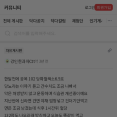
커뮤니티
로그인
회원가입
전체 게시판
닥다공지
닥다칼럼
체험단
인기게시글
자유게시판
강인한과자Ctt
약 3년 전
한달전에 공복 102 당화혈색소6.5로
당뇨라는 이야기 듣고 간수치도 조금 나빠서
약은 처방받지 않고 운동하며 식습관 개선중이예요
지난번에 신라면 건면 야채 엄청넣고 건더기만먹고
면은 조금 남겼는데 식후 1시간뒤 혈당
132정도 나오길래 방심하고 오늘도 똑같이 먹고