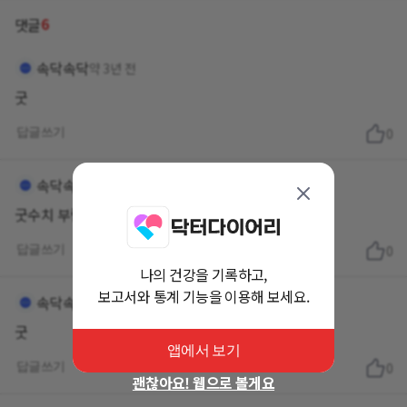
6
댓글
속닥속닥
약 3년 전
굿
답글쓰기
0
속닥속닥
약 3년 전
굿수치 부럽습니다
답글쓰기
0
나의 건강을 기록하고,
보고서와 통계 기능을 이용해 보세요.
속닥속닥
약 3년 전
굿
앱에서 보기
답글쓰기
0
괜찮아요! 웹으로 볼게요