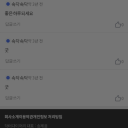
속닥속닥
약 3년 전
좋은하루되세요
답글쓰기
0
속닥속닥
약 3년 전
굿
답글쓰기
0
속닥속닥
약 3년 전
굿
답글쓰기
0
회사소개
이용약관
개인정보 처리방침
닥터다이어리 대표 : 송제윤