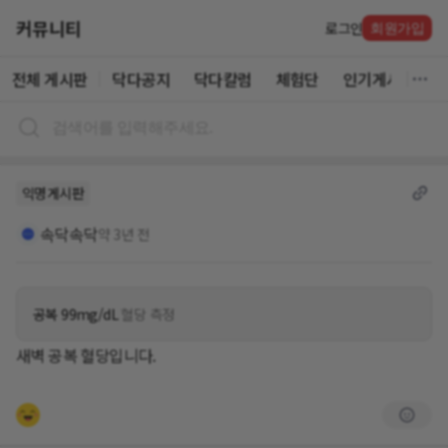
커뮤니티
로그인
회원가입
전체 게시판
닥다공지
닥다칼럼
체험단
인기게시글
익명게시판
속닥속닥
약 3년 전
공복 99mg/dL
혈당 측정
새벽 공복 혈당입니다.