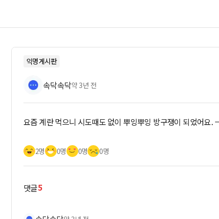
익명게시판
속닥속닥
약 3년 전
요즘 계란 먹으니 시도때도 없이 뿌잉뿌잉 방구쟁이 되었어요. 
2명
0명
0명
0명
5
댓글