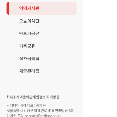
익명게시판
오늘의식단
만보기공유
기록공유
질환극복팁
체중관리팁
회사소개
이용약관
개인정보 처리방침
닥터다이어리 대표 : 송제윤
서울특별시 강남구 테헤란로 416 연봉빌딩 8층
이메일 문의 contact@drdiary.co.kr