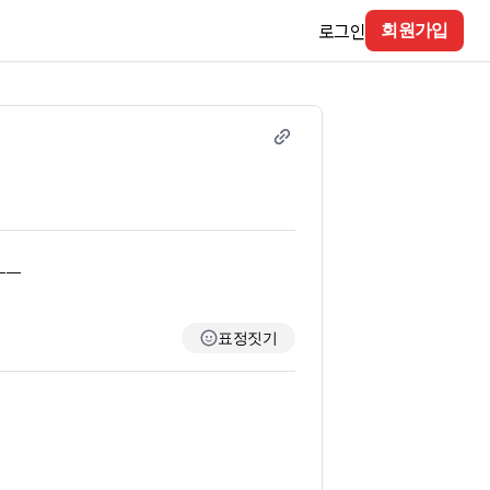
로그인
회원가입
ㅡㅡ
표정짓기