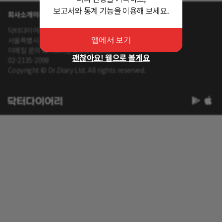
보고서와 통계 기능을 이용해 보세요.
회사소개
이용약관
개인정보 처리방침
닥터다이어리 대표 : 송제윤
서울특별시 강남구 테헤란로 416 연봉빌딩 8층
앱에서 보기
이메일 문의 contact@drdiary.co.kr
괜찮아요! 웹으로 볼게요
02-2135-2098
Copyright © Dr.Diary Ltd. All rights reserved.