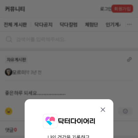
커뮤니티
로그인
회원가입
전체 게시판
닥다공지
닥다칼럼
체험단
인기게시글
자유게시판
모르미
약 3년 전
좋은하루 되세요...........................
0
댓글
나의 건강을 기록하고,