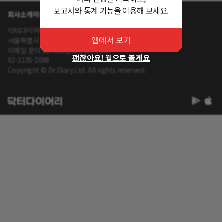
보고서와 통계 기능을 이용해 보세요.
회사소개
이용약관
개인정보 처리방침
닥터다이어리 대표 : 송제윤
서울특별시 강남구 테헤란로 416 연봉빌딩 8층
앱에서 보기
이메일 문의 contact@drdiary.co.kr
괜찮아요! 웹으로 볼게요
02-2135-2098
Copyright © Dr.Diary Ltd. All rights reserved.