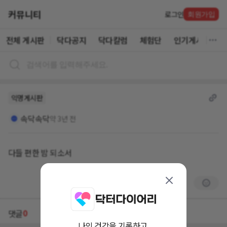
커뮤니티
로그인
회원가입
전체 게시판
닥다공지
닥다칼럼
체험단
인기게시글
익명게시판
속닥속닥
약 3년 전
다들 편한 밤 되소서
0
댓글
나의 건강을 기록하고,