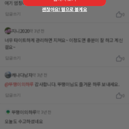
여기 엄칭이 더워요.
괜찮아요! 웹으로 볼게요
답글쓰기
0
지니2020
약 3년 전
너무 타이트하게 관리하면 지쳐요~ 이정도면 충분이 잘 하고 계신
걸요~
답글쓰기
0
캐나다남자
약 3년 전
@뚜땡이의하루
감사합니다. 뚜땡이님도 즐거운 하루 보내세요.
답글쓰기
0
뚜땡이의하루
약 3년 전
오눌도 수고하셨네요