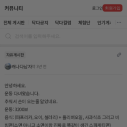
커뮤니티
로그인
회원가입
전체 게시판
닥다공지
닥다칼럼
체험단
인기게시글
자유게시판
캐나다남자
약 3년 전
안녕하세요.
운동 다녀왔습니다.
추워서 손이 오는줄 알았네요.
운동: 3200보
음식: (파프리카, 오이, 셀러리) + 올리버오일, 사과식초 그리고 비
빔면(소면 아니고 소면이랑 진짜로 똑같이 생긴 스파게티면)