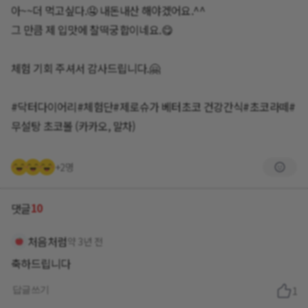
아~~더 먹고싶다.🤤 내돈내산 해야겠어요.^^
그 만큼 제 입맛에 찰떡궁합이네요.😋
체험 기회 주셔서 감사드립니다.🤗
#닥터다이어리#체험단#제로슈가 베터초코 건강간식#초코라떼#
무설탕 초코볼 (카카오, 말차)
+2명
10
댓글
처음처럼
약 3년 전
축하드립니다
답글쓰기
1