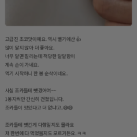
고급진 초코맛이예요. 역시 벨기에산 👍
많이 달지 않아 더 좋아요.
너무 달면 질리는데 적당한 달달함이
계속 손이 가네요.
먹기 시작하니 한 봉 순삭이네요.
사실 조카들테 뺏겼어여~~
1봉지씩만 간신히 건졌답니다.
조카들이 맛있다고 더 없냐고..😅😅
조카들테 뺏긴게 다행일지도 몰라요
저 한번에 다 먹었을지도 모르거든요. ㅋㅋ