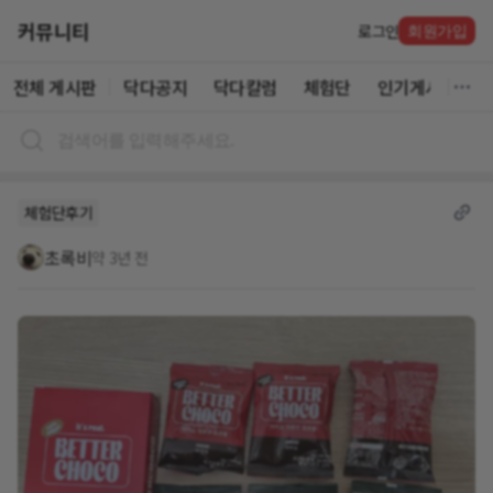
커뮤니티
로그인
회원가입
전체 게시판
닥다공지
닥다칼럼
체험단
인기게시글
체험단후기
초록비
약 3년 전