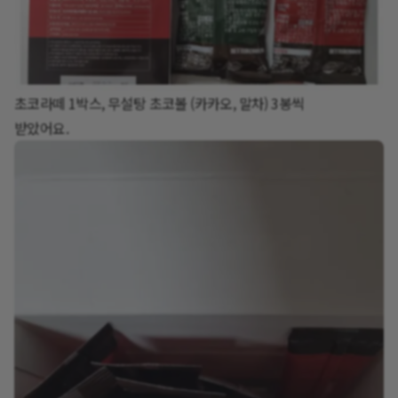
초코라떼 1박스, 무설탕 초코볼 (카카오, 말차) 3봉씩
받았어요.