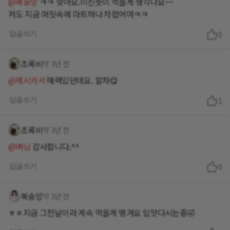
@복숭앙
ㅋㅋ 맞아요.미친듯이 먹을게 생각나요~~
저도 지금 머릿속에 마트하나 차렸어여ㅋㅋ
답글쓰기
0
초록비
약 3년 전
@제시카서
매력있던데요. 말차😋
답글쓰기
1
초록비
약 3년 전
@벼님
감사합니다.^^
답글쓰기
0
복숭앙
약 3년 전
ㅎㅎ지금 그전날이라 계속 먹을게 땡겨요 입맛다시는중🤣