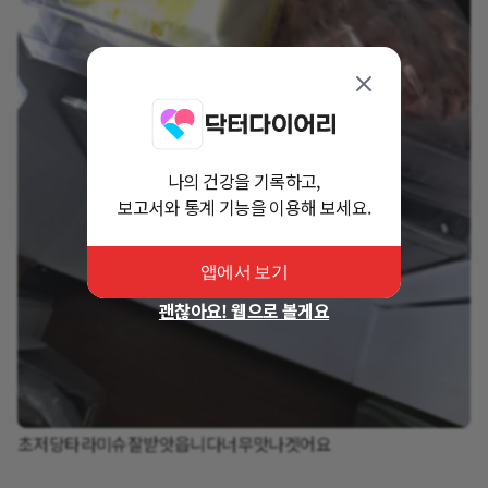
나의 건강을 기록하고,
보고서와 통계 기능을 이용해 보세요.
앱에서 보기
괜찮아요! 웹으로 볼게요
초저당타라미슈잘받앗읍니다너무맛나겟어요