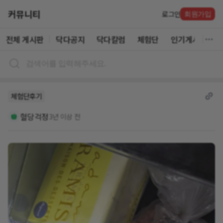
커뮤니티
로그인
회원가입
전체 게시판
닥다공지
닥다칼럼
체험단
인기게시글
체험단후기
혈당걱정
3년 이상 전