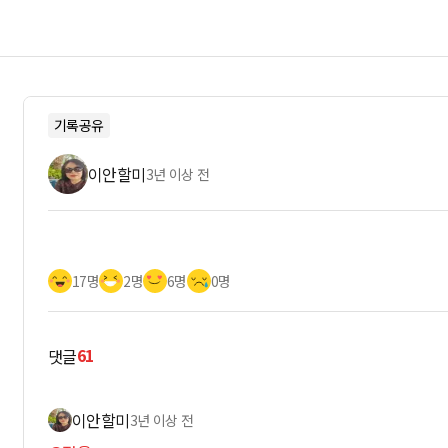
기록공유
이안할미
3년 이상 전
17명
2명
6명
0명
61
댓글
이안할미
3년 이상 전