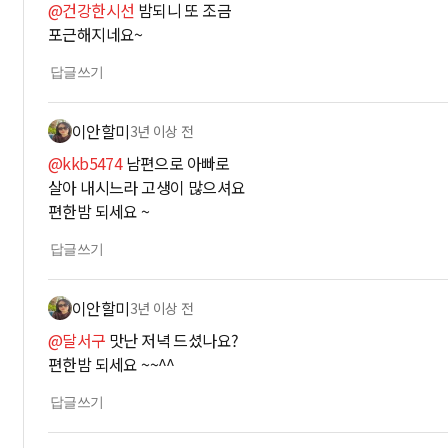
@건강한시선
밤되니 또 조금
포근해지네요~
답글쓰기
이안할미
3년 이상 전
@kkb5474
남편으로 아빠로
살아 내시느라 고생이 많으셔요
편한밤 되세요 ~
답글쓰기
이안할미
3년 이상 전
@달서구
맛난 저녁 드셨나요?
편한밤 되세요 ~~^^
답글쓰기