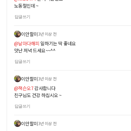
노동절인데 ~
답글쓰기
이안할미
3년 이상 전
@날마다해피
일하기는 딱 좋네요
맛난 저녁 드세요~~^^
답글쓰기
이안할미
3년 이상 전
@잭슨오7
감사합니다
친구님도 건강 하십시오 ~
답글쓰기
이안할미
3년 이상 전