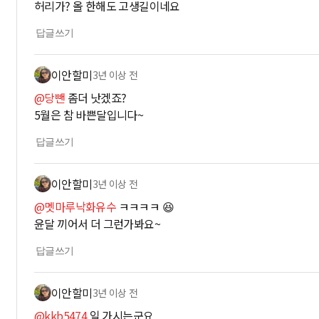
허리가? 올 한해도 고생길이네요
답글쓰기
이안할미
3년 이상 전
@당뺀
좀더 낫겠죠?
5월은 참 바쁜달입니다~
답글쓰기
이안할미
3년 이상 전
@멧마루낙화유수
ㅋㅋㅋㅋ 😆
윤달 끼어서 더 그런가봐요~
답글쓰기
이안할미
3년 이상 전
@kkb5474
일 가시는군요