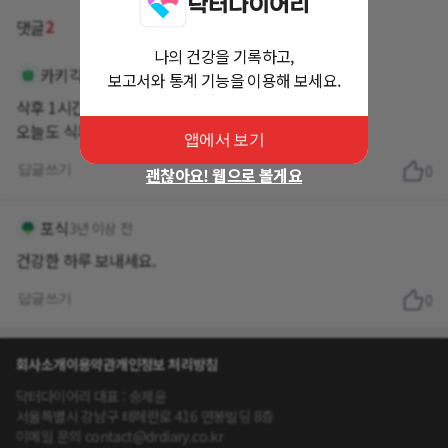
2
댓글
나의 건강을 기록하고,
카키각시
3년 이상 전
보고서와 통계 기능을 이용해 보세요.
삭후 1시간까지는 방심하면 안될것 같아요
오늘도 식후 걷는 하루 되세요^^
앱에서 보기
답글쓰기
0
괜찮아요! 웹으로 볼게요
포식
3년 이상 전
건강한 하루 보내세요.
답글쓰기
0
회사소개
이용약관
개인정보 처리방침
닥터다이어리 대표 : 송제윤
서울특별시 강남구 테헤란로 416 연봉빌딩 8층
이메일 문의 contact@drdiary.co.kr