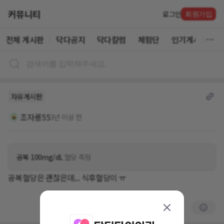
커뮤니티
로그인
회원가입
전체 게시판
닥다공지
닥다칼럼
체험단
인기게시글
자유게시판
조자룡55
3년 이상 전
공복 100mg/dL
혈당 측정
공복혈당은 괜찮은데... 식후혈당이 ㅠ