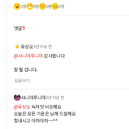
1명
0명
0명
0명
5
댓글
유상오
3년 이상 전
@사니야루니야
감사합니다
잘 될 겁니다.
답글쓰기
사니야루니야
3년 이상 전
@유상오
녹차맛 비슷해요
오늘은 모든 기운은 님께 드릴께요
힘내시고 아자아자~~^^