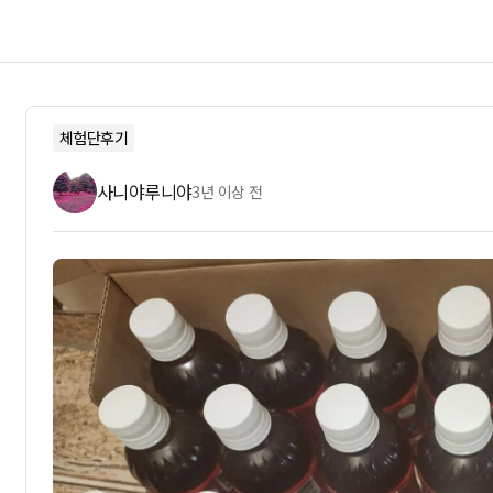
체험단후기
사니야루니야
3년 이상 전