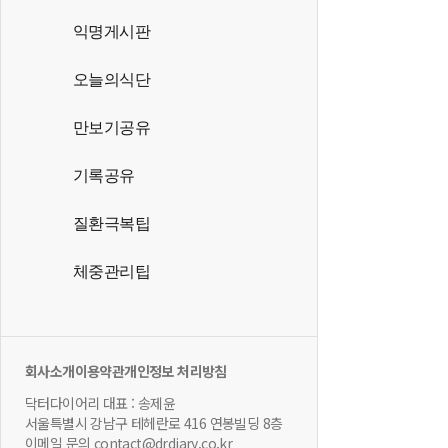
익명게시판
오늘의식단
만보기공유
기록공유
질환극복팁
체중관리팁
회사소개
이용약관
개인정보 처리방침
닥터다이어리 대표 : 송제윤
서울특별시 강남구 테헤란로 416 연봉빌딩 8층
이메일 문의 contact@drdiary.co.kr