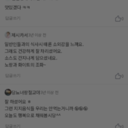
맛있겠다 ㅋㅋ
답글쓰기
0
제시카서
3년 이상 전
일반인들과의 식사시 때론 소외감을 느껴요.
그래도 건강하게 잘 차리셨어요.
소스도 간지나게 담으셨네요.
노랑과 화이트의 조화~
답글쓰기
0
당뇨너랑절교야
3년 이상 전
잘 하셨어요 ㅎ
그런 지지음식들 우리는 안먹는거니까 🤪🤪🤪
오늘도 행복으로 채워봅시당^^
답글쓰기
0