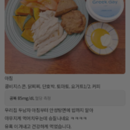
아침
콩비지스콘. 닭찌찌. 단호박. 토마토. 요거트1/2. 커피
공복 85mg/dL
혈당 측정
우리집 두남자 아침부터 안성탕면에 밥까지 말아
야무지게 먹어치우는데 승질나네요 ㅋㅋㅋㅋ
유혹 이겨내고 건강하게 먹었습니다.