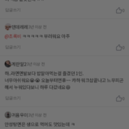
답글쓰기
0
덴데레레
3년 이상 전
@초록비
ㅋㅋㅋㅋㅋ 부러워요 아주
답글쓰기
0
계란말2
3년 이상 전
하..라면면발보다 밥말아먹는걸 즐겼던 1인.
너무아쉬워요😭😭 오늘부터연휴~~ 캬하 워크샵끝나고 느무피곤
해서 누워있다보니 하루 다갔네요😆
답글쓰기
0
귀욤우미
3년 이상 전
안성탕면은 생으로 먹어도 맛있는데 ㅋ