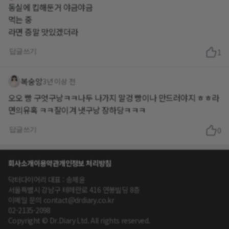
동실에 킵해둔거 야금야금
먹는 중
라면 증말 맛있겠더라
답글쓰기
1
복숭앙
3년 이상 전
오오 빵 구엇구낭ㅋㅋ나두 나가지 말겅 빵이나 만드러야지 ㅎㅎ라
면의유혹 ㅋㅋ잘이겨 냇구낭 장하당ㅋㅋㅋ
답글쓰기
0
회사소개
이용약관
개인정보 처리방침
닥터다이어리 대표 : 송제윤
서울특별시 강남구 테헤란로 416 연봉빌딩 8층
이메일 문의 contact@drdiary.co.kr
02-2135-2098
Copyright © Dr.Diary Ltd. All rights reserved.