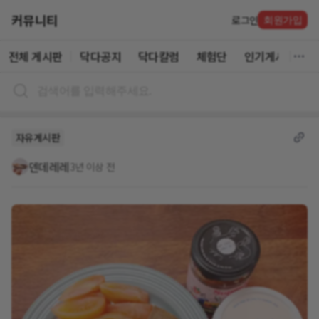
커뮤니티
로그인
회원가입
전체 게시판
닥다공지
닥다칼럼
체험단
인기게시글
자유게시판
덴데레레
3년 이상 전