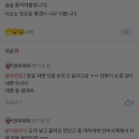
슬슬 움직여볼랍니다.
비오는 토요일 풍경이 너무 이쁩니다.
+3명
21
댓글
덴데레레
3년 이상 전
@계란말2
정말 라면 맛을 모르고 싶다고요 ㅠㅠ 란찡이 요즘 많이
바빴구나!!!!
여행 잘 댕겨와.
답글쓰기
0
덴데레레
3년 이상 전
@귀욤우미
김치 넣고 끓여도 맛있고 좀 자작하게 반숙되게해서 비
벼 먹음 꿀맛인데 ㅠㅠ