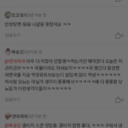
초코로미
3년 이상 전
안성탕면 🤤🤤 나같음 못참아요 ㅋㅋ
답글쓰기
0
복숭앙
3년 이상 전
@덴데레레
아우 다 귀찮아 안할랭ㅋ먹는거만 해야겠다 오늘은 피
곤피곤쓰ㅋㅋㅋ 국물이라도 마셔보지ㅋㅋㅋㅋ윽 땡긴다 얼큰한
라면국물 지금 먹방유트브보는디 얄밉게 많이 먹넹ㅋㅋㅋㅋㅋㅋ
저사람 당뇨는 아닐가 생각이 뚱뚱해서ㅋㅋㅋㅋㅋ왜 다 뚱뚱함 당
뇨일가 이런생각이들지ㅋㅋㅋㅋㅋㅋ
답글쓰기
0
덴데레레
3년 이상 전
@복숭앙
콩비지 스콘 맛있옹. 콩비지 엄청 좋다. ㅋㅋㅋ 구워서 냉