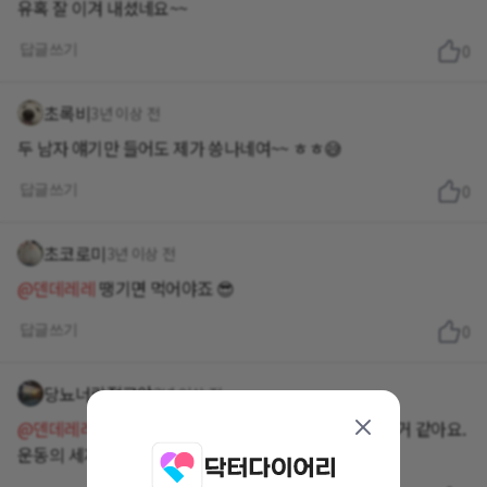
유혹 잘 이겨 내셨네요~~
답글쓰기
0
초록비
3년 이상 전
두 남자 얘기만 들어도 제가 씅나네여~~ ㅎㅎ😅
답글쓰기
0
초코로미
3년 이상 전
@덴데레레
땡기면 먹어야죠 😎
답글쓰기
0
당뇨너랑절교야
3년 이상 전
@덴데레레
레레님은 드시고 운동하심 충분히 커버하실거 같아요.
운동의 세계로 드루와~~~~♡