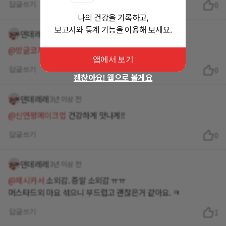
답글쓰기
0
나의 건강을 기록하고,
보고서와 통계 기능을 이용해 보세요.
덴데레레
3년 이상 전
@방글코끼리630
맛을 모르고 싶아요
앱에서 보기
답글쓰기
0
괜찮아요! 웹으로 볼게요
덴데레레
3년 이상 전
@신연평메이크업
건강하게 맛나게!!
답글쓰기
0
덴데레레
3년 이상 전
@제시카서
소외감. 증말 소외감 ㅠㅠ
머스타드외 마요 섞으니 부드럽고 괜찮은거 같아요. ㅋ
답글쓰기
1