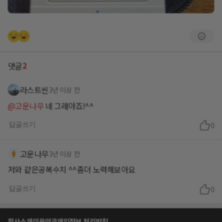
2
댓글
라스트씬
3년 이상 전
@고운나무
네 그래야죠!^^
답글쓰기
0
고운나무
3년 이상 전
저와 같은공복수치 ^^좀더 노력해보아요
답글쓰기
0
회사소개
이용약관
개인정보 처리방침