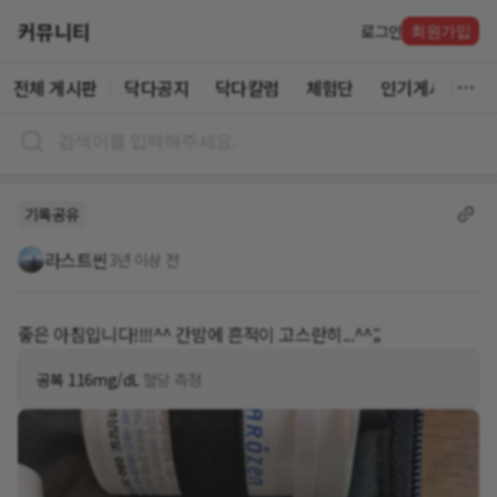
커뮤니티
로그인
회원가입
전체 게시판
닥다공지
닥다칼럼
체험단
인기게시글
기록공유
라스트씬
3년 이상 전
좋은 아침입니다!!!!^^ 간밤에 흔적이 고스란히...^^;;
공복 116mg/dL
혈당 측정