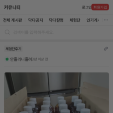
커뮤니티
로그인
회원가입
전체 게시판
닥다공지
닥다칼럼
체험단
인기게시글
체험단후기
안졸리니졸려
3년 이상 전