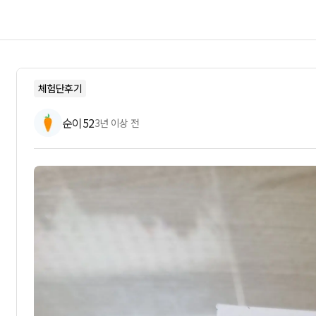
체험단후기
순이52
3년 이상 전