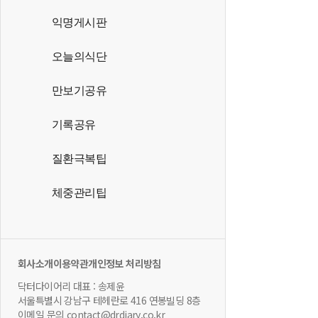
익명게시판
오늘의식단
만보기공유
기록공유
질환극복팁
체중관리팁
회사소개
이용약관
개인정보 처리방침
닥터다이어리 대표 : 송제윤
서울특별시 강남구 테헤란로 416 연봉빌딩 8층
이메일 문의 contact@drdiary.co.kr