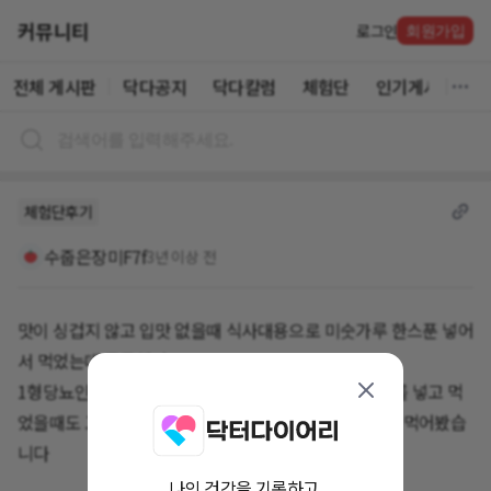
커뮤니티
로그인
회원가입
전체 게시판
닥다공지
닥다칼럼
체험단
인기게시글
체험단후기
수줍은장미F7f
3년 이상 전
맛이 싱겁지 않고 입맛 없을때 식사대용으로 미숫가루 한스푼 넣어
서 먹었는데 든든했어요
1형당뇨인이라서 입맛 없어도 식사는 해야하는데 야채를 넣고 먹
었을때도 고소했어요ᆢ 샐러드 대용으로 색다른 맛으로 먹어봤습
니다
나의 건강을 기록하고,