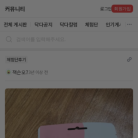
커뮤니티
로그인
회원가입
전체 게시판
닥다공지
닥다칼럼
체험단
인기게시글
체험단후기
잭슨오7
3년 이상 전