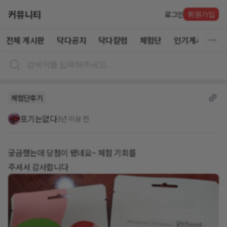
커뮤니티
로그인
회원가입
전체 게시판
닥다공지
닥다칼럼
체험단
인기게시글
체험단후기
포기는없다
3년 이상 전
궁금했는데 당첨이 됐네요~ 체험 기회를
주셔서 감사합니다