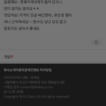
달콤해요~ 한봉지에 8개가 들어 있으니
양이 많지는 않아요ㅎㅎ
맛있어요! 가격이 조금 쎄긴한데.. 유산균 젤리
라니 신박하네요~~ 탄수도 낮고 당도 없고
칼로리도 낮아서 좋네요
0
댓글
회사소개
이용약관
개인정보 처리방침
닥터다이어리 대표 : 송제윤
서울특별시 강남구 테헤란로 416 연봉빌딩 8층
이메일 문의 contact@drdiary.co.kr
02-2135-2098
Copyright © Dr.Diary Ltd. All rights reserved.