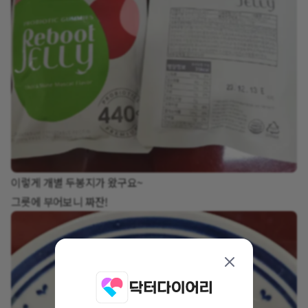
이렇게 개별 두봉지가 왔구요~
그릇에 부어보니 짜잔!