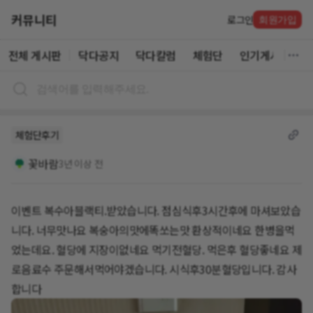
커뮤니티
로그인
회원가입
전체 게시판
닥다공지
닥다칼럼
체험단
인기게시글
체험단후기
꽃바람
3년 이상 전
이벤트 복수아블랙티.받았습니다. 점심식후3시간후에 마셔보았습
니다. 너무맛나요 복숭아의맛에똑쏘는맛 환상적이네요 한병을먹
었는데요. 혈당에 지장이없네요 먹기전혈당. 먹은후 혈당좋네요 제
로음료수 주문해서먹어야겠습니다. 시식후30분혈당입니다. 감사
합니다