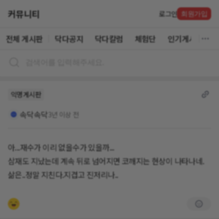
커뮤니티
로그인
회원가입
전체 게시판
닥다공지
닥다칼럼
체험단
인기게시글
익명게시판
속닥속닥
3년 이상 전
아...재수가 이리 없을수가 있을까...
삼재도 지났는데 계속 뒤로 넘어지면 코깨지는 현상이 나타나네.
삶은..정말 지친다.지겹고 진저리나..