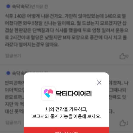
속닥속닥
3년 이상 전
식후 140은 어떻게 나온건가요. 가만히 앉아있었는데 140으로 떨
어졌다면 와우!!정말 신나는 일이에요. 뭘 드셨는지 모르겠지만 삽
겹살 한판같은 단백질과다 식사를 했을때 뒤로 엄청 밀려서 운동으
로 2시간이내 혈당은 낮췄지만 M자 모양으로 중간에 다시 치고 올
라갔다 떨어지는경우 많아요.
답글쓰기
0
속닥속닥
3년 이상 전
안피곤하게 살면 합병증이 더 빨리오는거 감수하고살아야겟져.. 나
이더먹으면 그때 운동할힘드 읍슬때 약으로만 의지할때 그때나되
믄모르까..움직일수잇을땐 식단?운동 철저히 해야져. 유전력도 잇
지만 막 먹고 관리안하고살은 댓가니 치를수밖에여..
나의 건강을 기록하고,
대신 못먹는 힘듬은잇지만 더 건강해지는부분도 잇습니다..
보고서와 통계 기능을 이용해 보세요.
답글쓰기
1