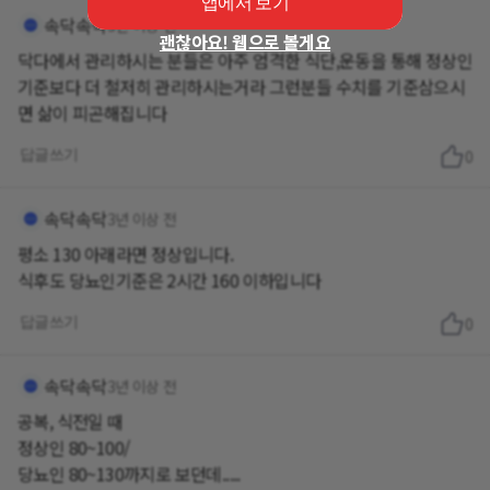
앱에서 보기
속닥속닥
3년 이상 전
괜찮아요! 웹으로 볼게요
닥다에서 관리하시는 분들은 아주 엄격한 식단,운동을 통해 정상인
기준보다 더 철저히 관리하시는거라 그런분들 수치를 기준삼으시
면 삶이 피곤해집니다
답글쓰기
0
속닥속닥
3년 이상 전
평소 130 아래라면 정상입니다.
식후도 당뇨인기준은 2시간 160 이하입니다
답글쓰기
0
속닥속닥
3년 이상 전
공복, 식전일 때
정상인 80~100/
당뇨인 80~130까지로 보던데.....