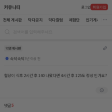
커뮤니티
로그인
회원가입
전체 게시판
닥다공지
닥다칼럼
체험단
인기게시글
익명게시판
속닥속닥
3년 이상 전
혈당이 식후 2시간 후 140 나왔다면 4시간 후 125도 정상 인가요?
5
댓글