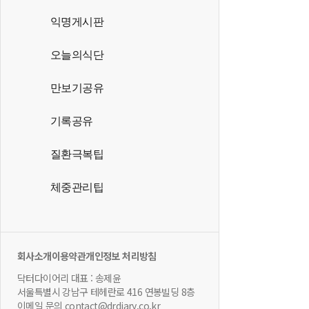
익명게시판
오늘의식단
만보기공유
기록공유
질환극복팁
체중관리팁
회사소개
이용약관
개인정보 처리방침
닥터다이어리 대표 : 송제윤
서울특별시 강남구 테헤란로 416 연봉빌딩 8층
이메일 문의 contact@drdiary.co.kr