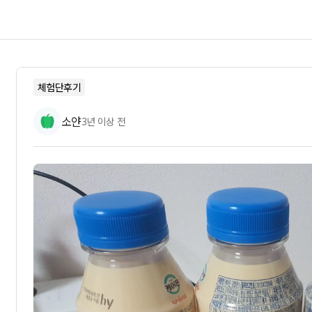
체험단후기
소얀
3년 이상 전