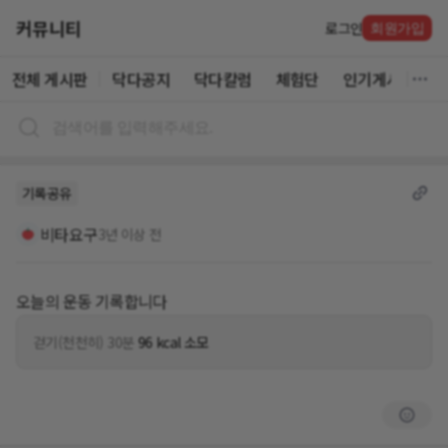
커뮤니티
로그인
회원가입
전체 게시판
닥다공지
닥다칼럼
체험단
인기게시글
기록공유
비타요구
3년 이상 전
오늘의 운동 기록합니다
걷기(천천히) 30분
96 kcal 소모