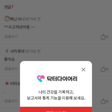
7
댓글
쩌닌서니
3년 이상 전
^^수고하셨어용 ~~
답글쓰기
0
사직롯데
3년 이상 전
좋아요
답글쓰기
0
비타요구
3년 이상 전
.
나의 건강을 기록하고,
보고서와 통계 기능을 이용해 보세요.
답글쓰기
0