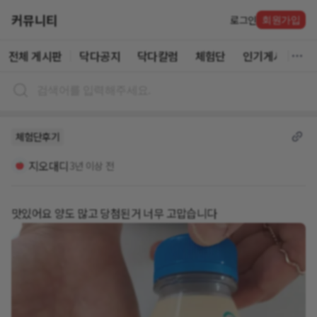
커뮤니티
로그인
회원가입
전체 게시판
닥다공지
닥다칼럼
체험단
인기게시글
체험단후기
지오대디
3년 이상 전
맛있어요 양도 많고 당첨된거 너무 고맙습니다