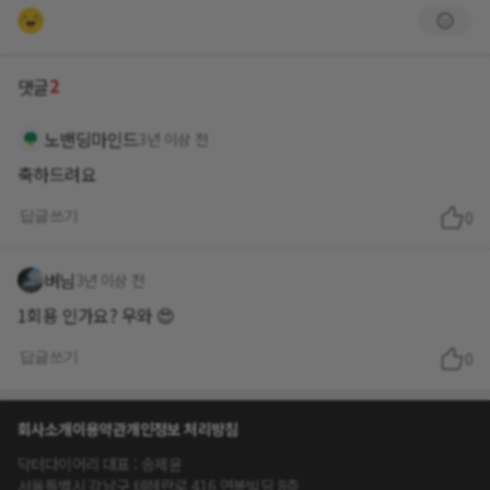
2
댓글
노밴딩마인드
3년 이상 전
축하드려요
답글쓰기
0
벼님
3년 이상 전
1회용 인가요? 우와 😍
답글쓰기
0
회사소개
이용약관
개인정보 처리방침
닥터다이어리 대표 : 송제윤
서울특별시 강남구 테헤란로 416 연봉빌딩 8층