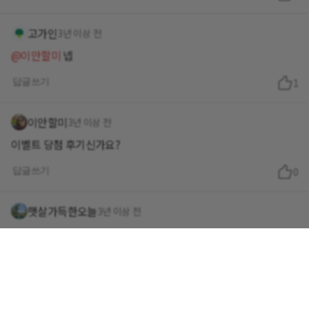
고가인
3년 이상 전
@이안할미
넵
답글쓰기
1
이안할미
3년 이상 전
이벨트 당첨 후기신가요?
답글쓰기
0
햇살가득한오늘
3년 이상 전
저도 오늘 커피랑 단팥빵 소보로
먹었어요
답글쓰기
0