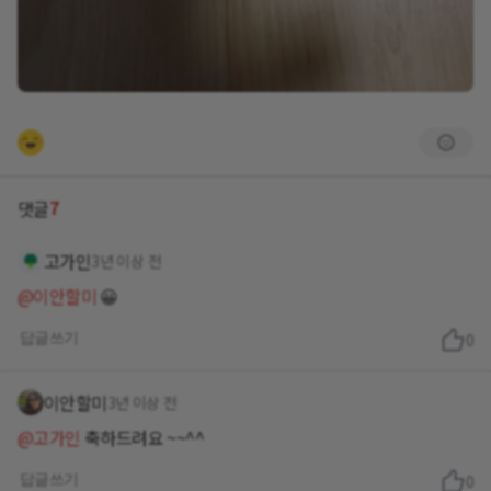
7
댓글
고가인
3년 이상 전
@이안할미
😀
답글쓰기
0
이안할미
3년 이상 전
@고가인
축하드려요 ~~^^
답글쓰기
0