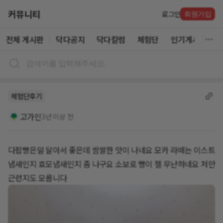
커뮤니티
로그인
회원가입
전체 게시판
닥다공지
닥다칼럼
체험단
인기게시글
체험단후기
고가인
3년 이상 전
다팝빵은덜 달아서 좋은데 쌈쌀한 맛이 나네요 모카 라떼는 이스트
냄새인지 효모냄새인지 좀 나구요 소보로 빵이 젤 무난하네요 저만
근런지도 모름니다