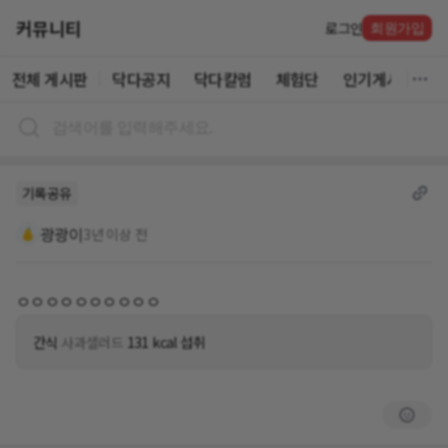
커뮤니티
로그인
회원가입
전체 게시판
닥다공지
닥다칼럼
체험단
인기게시글
기록공유
광광이
3년 이상 전
ㅇㅇㅇㅇㅇㅇㅇㅇㅇㅇ
간식
사과샐러드
131 kcal 섭취