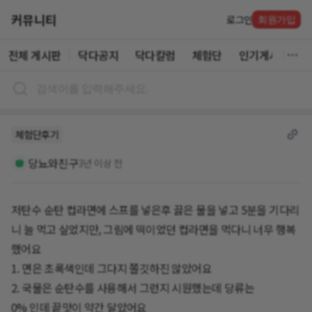
커뮤니티
로그인
회원가입
전체 게시판
닥다공지
닥다칼럼
체험단
인기게시글
체험단후기
당뇨와친구
3년 이상 전
저탄수 순탄 컵라면에 스프를 넣은후 끓은 물을 넣고 5분을 기다리
니 늘 먹고 싶었지만, 그림에 떡이었던 컵라면을 먹다니 너무 행복
했어요
1. 면은 초록색인데 그다지 쫄깃하진 않았어요
2. 국물은 순탄수를 사용해서 그런지 시원했는데 당류는
0% 인데 끝맛이 약간 달았어요