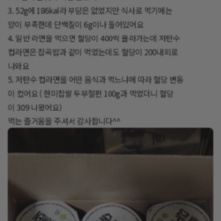
3. 52g에 186kal라 부담은 없었지만 식사로 먹기에는
양이 부족한데 단백질이 6g이나 들어있어요
4. 일반 라면을 먹으면 혈당이 400씩 올라가는데 저탄수
컵라면은 잡곡밥과 같이 먹었는데도 혈당이 200내외로
나와요
5. 저탄수 컵라면을 어떤 음식과 먹느냐에 따라 혈당 변동
이 컸어요 ( 현미찹쌀 두부절펀 100g과 먹었더니 혈당
이 309 나왔어요)
먹는 즐거움을 주셔서 감사합니다^^