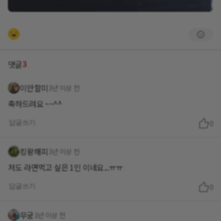
3
댓글
이안할미
3년 이상 전
축하드려요 ~~^^
답글쓰기
0
킹왕해피
3년 이상 전
저도 라면먹고 싶은 1인 이네요...ㅠㅠ
답글쓰기
0
무궁
3년 이상 전