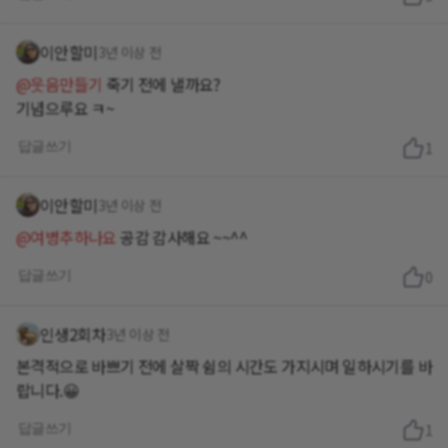
이안할미
3년 이상 전
@웃음만들기
죽기 전에 낼까요?
기념으루요 ㅋ~
답글쓰기
1
이안할미
3년 이상 전
@여병추하나요
공감 감사해요 ~~^^
답글쓰기
0
인생2회차
3년 이상 전
본격적으로 바쁘기 전에 살짝 쉼의 시간도 가지시며 일하시기를 바
랍니다.😀
답글쓰기
1