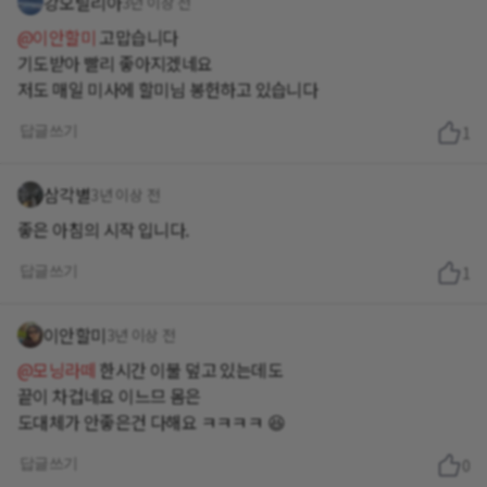
강오틸리아
3년 이상 전
@이안할미
고맙습니다
기도받아 빨리 좋아지겠네요
저도 매일 미사에 할미님 봉헌하고 있습니다
답글쓰기
1
삼각별
3년 이상 전
좋은 아침의 시작 입니다.
답글쓰기
1
이안할미
3년 이상 전
@모닝라떼
한시간 이불 덮고 있는데도
끝이 차겁네요 이느므 몸은
도대체가 안좋은건 다해요 ㅋㅋㅋㅋ 😆
답글쓰기
0