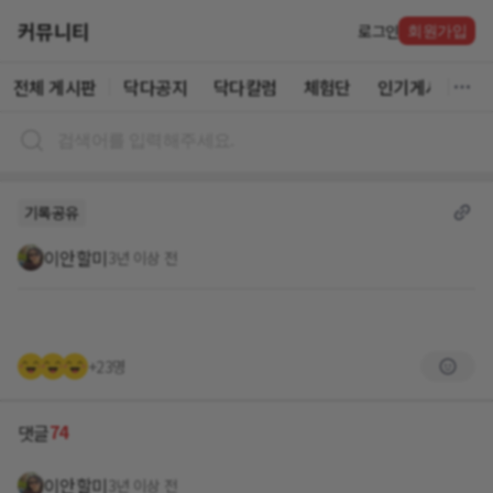
커뮤니티
로그인
회원가입
전체 게시판
닥다공지
닥다칼럼
체험단
인기게시글
기록공유
이안할미
3년 이상 전
+23명
74
댓글
이안할미
3년 이상 전