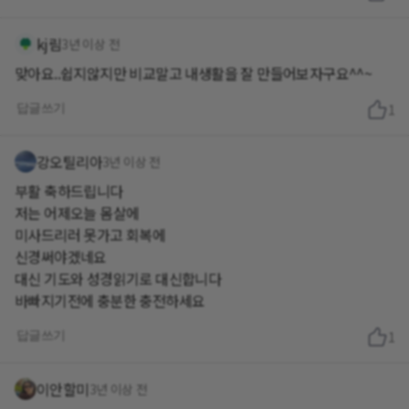
kj림
3년 이상 전
맞아요..쉽지않지만 비교말고 내생활을 잘 만들어보자구요^^~
답글쓰기
1
강오틸리아
3년 이상 전
부활 축하드립니다
저는 어제오늘 몸살에
미사드리러 못가고 회복에
신경써야겠네요
대신 기도와 성경읽기로 대신합니다
바빠지기전에 충분한 충전하세요
답글쓰기
1
이안할미
3년 이상 전