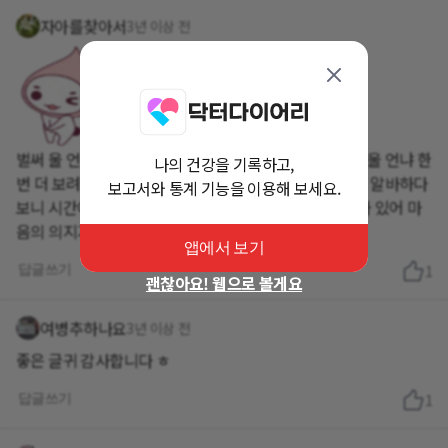
자아를찾아서
3년 이상 전
벌써 울 언냐는 바쁜 시간들이 돌아왔구나... 바쁘기전에 울 언냐 한
나의 건강을 기록하고,
번 더 보려했는뎅... 내가 뭔가 우울한건지 말하는게 싫고 알바하다
보고서와 통계 기능을 이용해 보세요.
보니 시간이 다 가버렸넹... 미안 😞... 하지만 난 울 언냐가 있어 마
음의 의지가 되고 안정이 되었었넹~~~ 싸랑합니당^♡^
앱에서 보기
답글쓰기
1
괜찮아요! 웹으로 볼게요
여병추하나요
3년 이상 전
좋은 글귀 감사합니다 ㅎ
답글쓰기
1