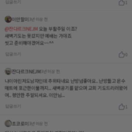
답글쓰기
1
이안할미
3년 이상 전
@잔다르크NEJM
오늘 부활주일 이죠?
새벽기도는 못갔지만 예배는 가야죠
씻고 준비해야겠어요~~^^
답글쓰기
0
잔다르크NEJM
3년 이상 전
나이아린저도남자인데 추위타네요 난방넘좋아요.. 난방틀고 온수
매트에 포근한이불까지... 새벽공기를 맡으며 교회 기도드리러왔어
여.. 평안한 주말되셔요. 이안님...
답글쓰기
1
초코로미
3년 이상 전