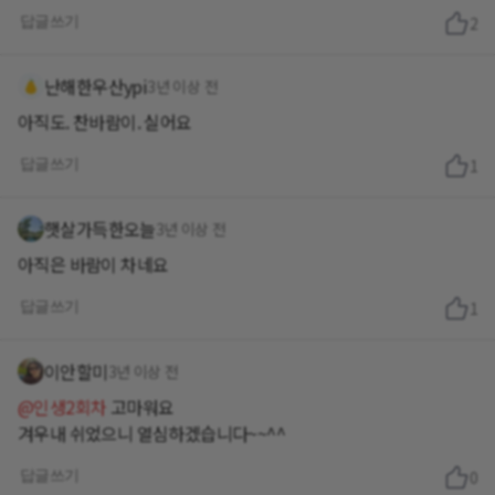
답글쓰기
2
난해한우산ypi
3년 이상 전
아직도. 찬바람이. 실어요
답글쓰기
1
햇살가득한오늘
3년 이상 전
아직은 바람이 차네요
답글쓰기
1
이안할미
3년 이상 전
@인생2회차
고마워요
겨우내 쉬었으니 열심하겠습니다~~^^
답글쓰기
0