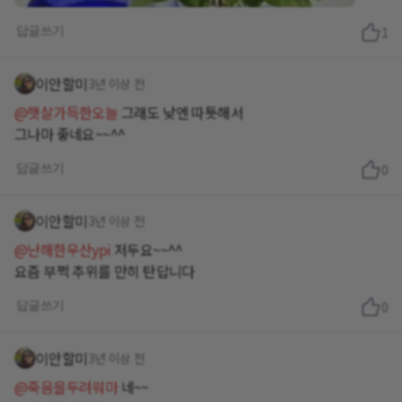
답글쓰기
1
이안할미
3년 이상 전
@햇살가득한오늘
그래도 낮엔 따틋해서
그나마 좋네요~~^^
답글쓰기
0
이안할미
3년 이상 전
@난해한우산ypi
저두요~~^^
요즘 부쩍 추위를 만히 탄답니다
답글쓰기
0
이안할미
3년 이상 전
@죽음을두려워마
네~~