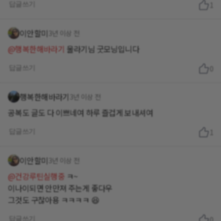
답글쓰기
1
이안할미
3년 이상 전
@행복한해바라기
울라기님 굿모닝입니다
답글쓰기
0
행복한해바라기
3년 이상 전
공복도 글도 다 이쁘네여 하루 즐겁게 보내셔여
답글쓰기
1
이안할미
3년 이상 전
@건강루틴실행중
ㅋ~
이나이되면 안만져 주는게 좋다우
답글쓰기
0