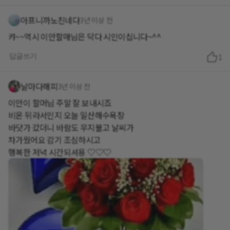
아프니까노친네다
3년 이상 전
캬~~역시 이안할매님은 닥다 시인이십니다~^^
답글쓰기
1
날마다해피
3년 이상 전
이안이 할머님 주말 잘 보내시죠
비온 뒤라서인지 오늘 일산해수욕장
바닷가 갔더니 바람도 무지불고 날씨가
차가웠어요 감기 조심하시고