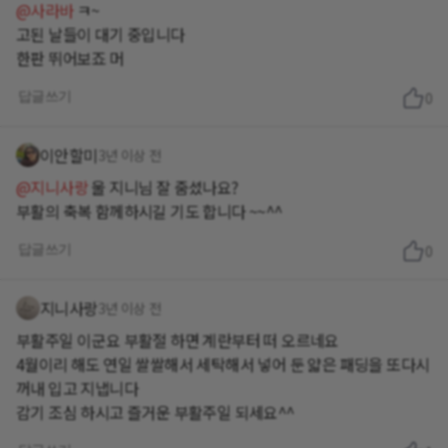
@사라바
ㅋ~
고된 날들이 대기 중입니다
한판 뛰어보죠 머
답글쓰기
0
이안할미
3년 이상 전
@지니사랑
울 지니님 잘 줌셨나요?
부활의 축복 함께하시길 기도 합니다 ~~^^
답글쓰기
0
지니사랑
3년 이상 전
부활주일 이군요 부활절 하면 계란부터 떠 오르네요
4월이리 해도 연일 쌀쌀해서 세탁해서 넣어 둔 얇은 패딩을 또다시
꺼내 입고 지냅니다