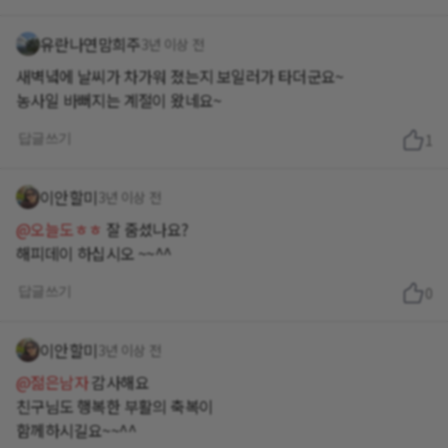
유란나연맘희주
3년 이상 전
새벽녘에 날씨가 차가워 졌는지 보일러가 타더군요~
답글쓰기
1
이안할미
3년 이상 전
@오늘도ㅎㅎ
잘 줌셨나요?
해피데이 하십시오 ~~^^
답글쓰기
0
이안할미
3년 이상 전
@젊은남자
감사해요
친구님도 행복한 부활의 축복이
함께하시길요~~^^