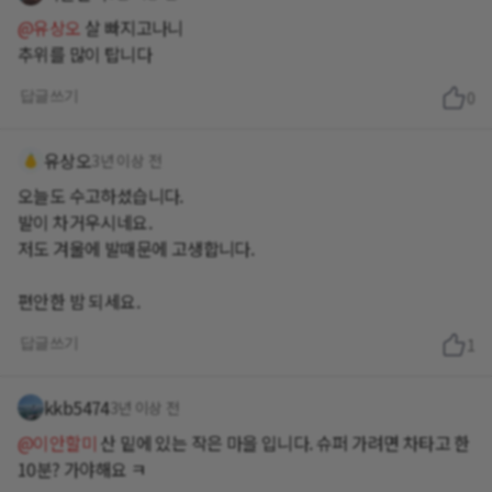
@유상오
살 빠지고나니
추위를 많이 탑니다
답글쓰기
0
유상오
3년 이상 전
오늘도 수고하셨습니다.
발이 차거우시네요.
저도 겨울에 발때문에 고생합니다.
편안한 밤 되세요.
답글쓰기
1
kkb5474
3년 이상 전
@이안할미
산 밑에 있는 작은 마을 입니다. 슈퍼 가려면 차타고 한
10분? 가야해요 ㅋ