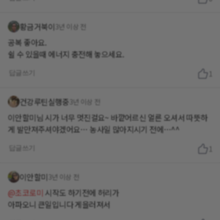
황금거북이
3년 이상 전
공복 좋아요.
쉴 수 있을때 에너지 충전해 놓으세요.
답글쓰기
1
건강루틴실행중
3년 이상 전
이안할미님 시가 너무 멋진걸요~ 바깥어르신 얼른 오셔서 따뜻하
게 발만져주셔야겠어요… 농사일 많아지시기 전에…^^
답글쓰기
1
이안할미
3년 이상 전
@초코로미
시작도 하기전에 허리가
아파오니 큰일입니다 게을러져서