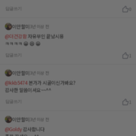
답글쓰기
0
이안할미
3년 이상 전
@더건강함
자유부인 끝났시용
ㅋㅋㅋㅋ 😀 😆 😀
답글쓰기
1
이안할미
3년 이상 전
@kkb5474
본가가 시골이신가봐요?
감사한 말씀이셔요~~^^
답글쓰기
1
이안할미
3년 이상 전
@Goldy
감사합니다