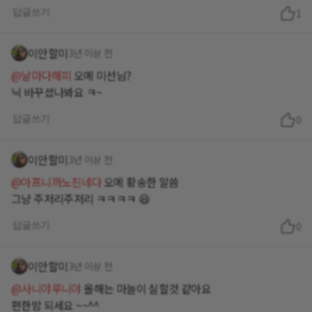
답글쓰기
1
이안할미
3년 이상 전
@날마다해피
오메 미선님?
닉 바꾸셨나봐요 ㅋ~
답글쓰기
0
이안할미
3년 이상 전
@아프니까노친네다
오메 황송한 말씀
그냥 주저리주저리 ㅋㅋㅋㅋ 😆
답글쓰기
0
이안할미
3년 이상 전
@사니야루니야
올해는 마늘이 실할것 같아요
편한밤 되세요 ~~^^