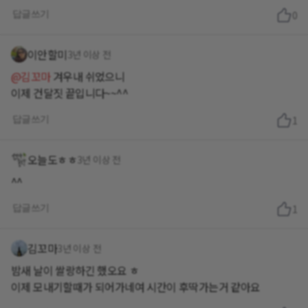
답글쓰기
0
이안할미
3년 이상 전
@김꼬마
겨우내 쉬었으니
이제 건달짓 끝입니다~~^^
답글쓰기
1
오늘도ㅎㅎ
3년 이상 전
^^
답글쓰기
1
김꼬마
3년 이상 전
밤새 날이 쌀랑하긴 했오요 ㅎ
이제 모내기할때가 되어가네여 시간이 후딱가는거 같아요