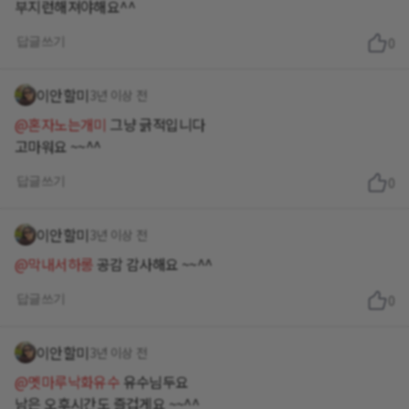
부지런해져야해요^^
답글쓰기
0
이안할미
3년 이상 전
@혼자노는개미
그냥 긁적입니다
고마워요 ~~^^
답글쓰기
0
이안할미
3년 이상 전
@막내서하롱
공감 감사해요 ~~^^
답글쓰기
0
이안할미
3년 이상 전
@멧마루낙화유수
유수님두요
남은 오후시간도 즐겁게요 ~~^^