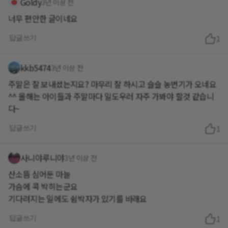
Goldy
3년 이상 전
너무 편안한 글이네요
답글쓰기
1
kkb5474
3년 이상 전
주말은 잘 보내셨는지요? 마무리 잘 하시고 슬슬 농번기가 오네요
^^ 올해는 아이들과 주말마다 일도우러 자주 가봐야 할것 같습니
다~
답글쓰기
1
사니야루니야
3년 이상 전
산소뜸 심어둔 마늘
가슴에 콕 박히는군요
기다려지는 일에도 쉼박자가 있기를 바래요
답글쓰기
1