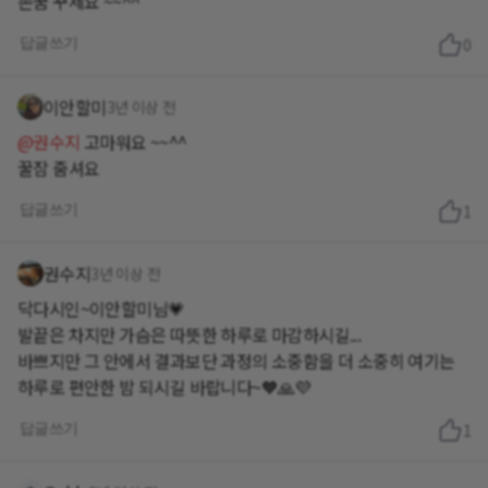
존꿈 꾸세요 ~~^^
답글쓰기
0
이안할미
3년 이상 전
@권수지
고마워요 ~~^^
꿀잠 줌셔요
답글쓰기
1
권수지
3년 이상 전
닥다시인~이안할미님💗
발끝은 차지만 가슴은 따뜻한 하루로 마감하시길...
바쁘지만 그 안에서 결과보단 과정의 소중함을 더 소중히 여기는
하루로 편안한 밤 되시길 바랍니다~🧡🙏💜
답글쓰기
1