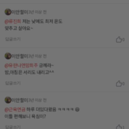
이안할미
3년 이상 전
@류진희
저는 낮에도 최저 온도
맞추고 살아요~
답글쓰기
0
이안할미
3년 이상 전
@유란나연맘희주
긍께라~
밤,아침은 서리도 내리고^^
답글쓰기
0
이안할미
3년 이상 전
@근육연금
하루 더있다왔음 ㅋㅋㅋㅋ 😆
이틀 편해보니 욕심이?
답글쓰기
1