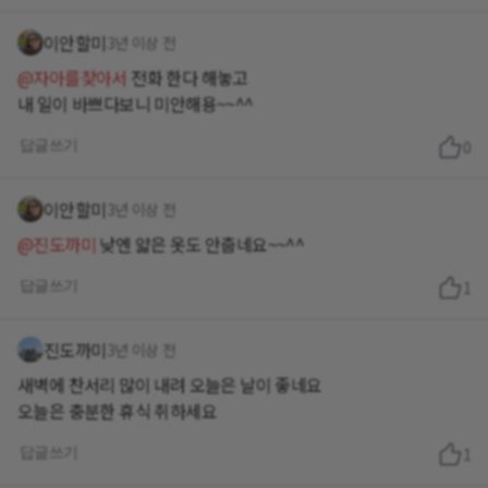
이안할미
3년 이상 전
@자아를찾아서
전화 한다 해놓고
내 일이 바쁘다보니 미안해용~~^^
답글쓰기
0
이안할미
3년 이상 전
@진도까미
낮엔 얇은 옷도 안춥네요~~^^
답글쓰기
1
진도까미
3년 이상 전
새벽에 찬서리 많이 내려 오늘은 날이 좋네요
오늘은 충분한 휴식 취하세요
답글쓰기
1