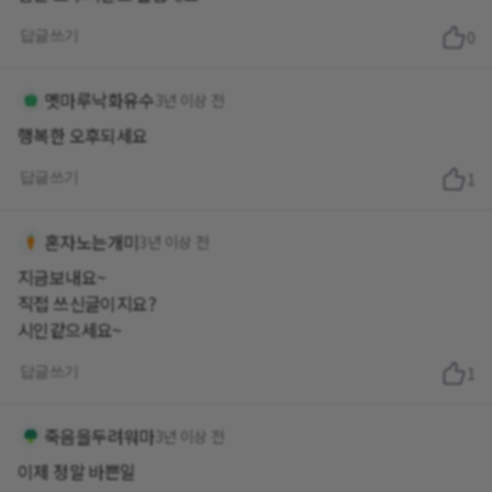
답글쓰기
0
멧마루낙화유수
3년 이상 전
행복한 오후되세요
답글쓰기
1
혼자노는개미
3년 이상 전
지금보내요~
직접 쓰신글이지요?
시인같으세요~
답글쓰기
1
죽음을두려워마
3년 이상 전
이제 정말 바쁜일