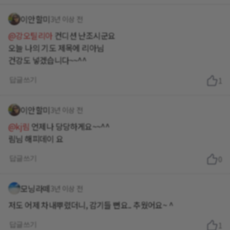
이안할미
3년 이상 전
@강오틸리아
컨디션 난조시군요
오늘 나의 기도 제목에 리아님
건강도 넣겠습니다~~^^
답글쓰기
1
이안할미
3년 이상 전
@kj림
언제나 당당하게요~~^^
림님 해피데이 요
답글쓰기
0
모닝라떼
3년 이상 전
저도 어제 차내뿌렸더니, 감기들 뻔요.. 추웠어요~ ^
답글쓰기
1