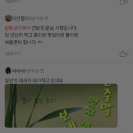
답글쓰기
1
이안할미
3년 이상 전
@황금거북이
건달짓 끝날 시점입니다
맘 단단히 먹고 흙이랑 햇빛이랑 풀이랑
싸울준비 합니다 ㅋ~
답글쓰기
0
사라바
3년 이상 전
일년치 대사가 대기하고 있네요