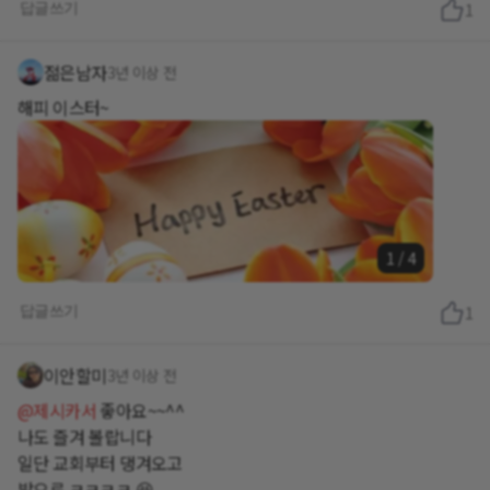
답글쓰기
1
젊은남자
3년 이상 전
해피 이스터~
1
/
4
답글쓰기
1
이안할미
3년 이상 전
@제시카서
좋아요~~^^
나도 즐겨 볼랍니다
일단 교회부터 댕겨오고
밭으로 ㅋㅋㅋㅋ 😆