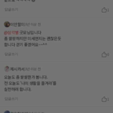
답글쓰기
1
이안할미
3년 이상 전
@삼각별
굿모닝입니다
좀 쌀랑하지만 미세먼지는 괜찮은듯
합니다 걷기 좋겠어요~~^^
답글쓰기
0
제시카서
3년 이상 전
오늘도 좀 쌀쌀한가 봅니다.
전 오늘도 '나의 생활을 즐겨라'를
실천하려 합니다.
답글쓰기
1