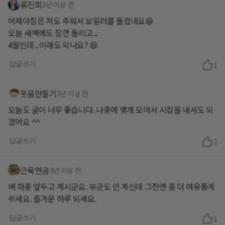
류진희
3년 이상 전
어제아침은 저도 추워서 보일러를 돌렸네요😆
오늘 새벽에도 잠깐 돌리고...
4월인데...이래도 되나요? 😆
답글쓰기
1
웃음만들기
3년 이상 전
오늘도 글이 너무 좋습니다. 나중에 몇개 모아서 시집을 내셔도 되
겠어요 ^^
답글쓰기
2
근육연금
3년 이상 전
벼 파종 앞두고 계시군요. 부군도 안 계신데 그전엔 좀 더 여유롭게
쉬세요. 즐거운 하루 되세요.
답글쓰기
1